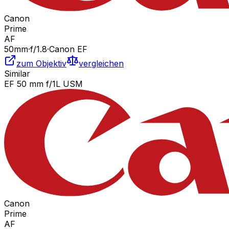
Canon
Prime
AF
50
mm
·
f/
1.8
·
Canon EF
zum Objektiv
vergleichen
Similar
EF 50 mm f/1L USM
Canon
Prime
AF