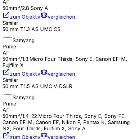
AF
50
mm
·
f/
2.8
·
Sony A
zum Objektiv
vergleichen
Similar
50 mm T1.3 AS UMC CS
Samyang
Prime
AF
50
mm
·
f/
1.3
·
Micro Four Thirds, Sony E, Canon EF-M,
Fujifilm X
zum Objektiv
vergleichen
Similar
50 mm T1.5 AS UMC V-DSLR
Samyang
Prime
AF
50
mm
·
f/
1.4
–22
·
Micro Four Thirds, Sony E, Sony FE,
Canon EF-M, Canon EF, Nikon F, Pentax K, Samsung
NX, Four Thirds, Fujifilm X, Sony A
zum Objektiv
vergleichen