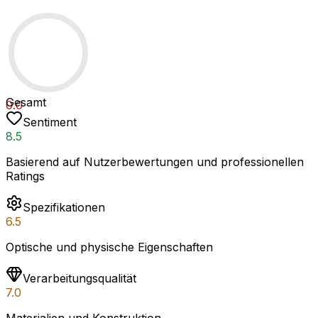
Gesamt
0.0
Sentiment
8.5
Basierend auf Nutzerbewertungen und professionellen
Ratings
Spezifikationen
6.5
Optische und physische Eigenschaften
Verarbeitungsqualität
7.0