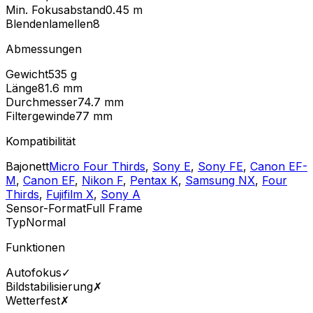
Min. Fokusabstand
0.45
m
Blendenlamellen
8
Abmessungen
Gewicht
535
g
Länge
81.6
mm
Durchmesser
74.7
mm
Filtergewinde
77
mm
Kompatibilität
Bajonett
Micro Four Thirds
,
Sony E
,
Sony FE
,
Canon EF-
M
,
Canon EF
,
Nikon F
,
Pentax K
,
Samsung NX
,
Four
Thirds
,
Fujifilm X
,
Sony A
Sensor-Format
Full Frame
Typ
Normal
Funktionen
Autofokus
✓
Bildstabilisierung
✗
Wetterfest
✗