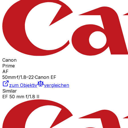
Canon
Prime
AF
50
mm
·
f/
1.8
–22
·
Canon EF
zum Objektiv
vergleichen
Similar
EF 50 mm f/1.8 II