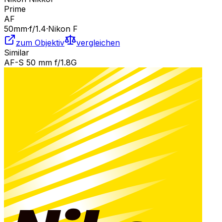
Prime
AF
50
mm
·
f/
1.4
·
Nikon F
zum Objektiv
vergleichen
Similar
AF-S 50 mm f/1.8G