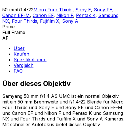
50 mm
f/1.4-22
Micro Four Thirds
,
Sony E
,
Sony FE
,
Canon EF-M
,
Canon EF
,
Nikon F
,
Pentax K
,
Samsung
NX
,
Four Thirds
,
Fujifilm X
,
Sony A
Prime
Full Frame
AF
Über
Kaufen
Spezifikationen
Vergleich
FAQ
Über dieses Objektiv
Samyang 50 mm f/1.4 AS UMC ist ein normal Objektiv
mit ein 50 mm Brennweite und f/1.4-22 Blende für Micro
Four Thirds und Sony E und Sony FE und Canon EF-M
und Canon EF und Nikon F und Pentax K und Samsung
NX und Four Thirds und Fujifilm X und Sony A Kameras.
Mit schneller Autofokus bietet dieses Objektiv