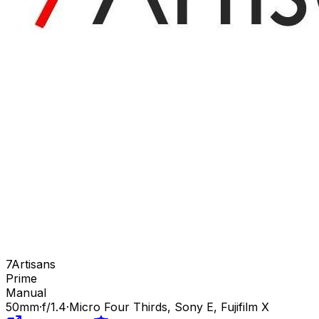
7Artisans
Prime
Manual
50
mm
·
f/
1.4
·
Micro Four Thirds, Sony E, Fujifilm X