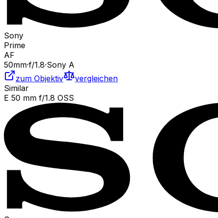
Sony
Prime
AF
50
mm
·
f/
1.8
·
Sony A
zum Objektiv
vergleichen
Similar
E 50 mm f/1.8 OSS