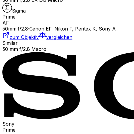
50 mm f/2.8 EX DG Macro
Sigma
Prime
AF
50
mm
·
f/
2.8
·
Canon EF, Nikon F, Pentax K, Sony A
zum Objektiv
vergleichen
Similar
50 mm f/2.8 Macro
Sony
Prime