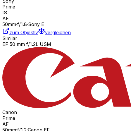
Sony
Prime
IS
AF
50
mm
·
f/
1.8
·
Sony E
zum Objektiv
vergleichen
Similar
EF 50 mm f/1.2L USM
Canon
Prime
AF
50
mm
·
f/
1.2
·
Canon EF