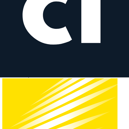
50
mm
·
f/
1.4
·
Sony E, Sony FE
zum Objektiv
vergleichen
Similar
A 50 mm f/1.4 DG HSM
Sigma
Prime
AF
50
mm
·
f/
1.4
·
Sony E, Sony FE, Canon EF, Nikon F, Sony
A
zum Objektiv
vergleichen
Similar
AF 50 mm f/1.4D