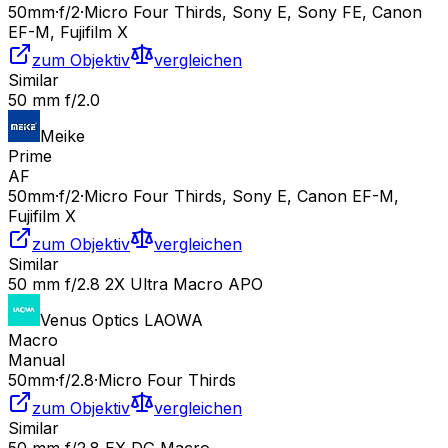
50
mm
·
f/
2
·
Micro Four Thirds, Sony E, Sony FE, Canon
EF-M, Fujifilm X
zum Objektiv
vergleichen
Similar
50 mm f/2.0
Meike
Prime
AF
50
mm
·
f/
2
·
Micro Four Thirds, Sony E, Canon EF-M,
Fujifilm X
zum Objektiv
vergleichen
Similar
50 mm f/2.8 2X Ultra Macro APO
Venus Optics LAOWA
Macro
Manual
50
mm
·
f/
2.8
·
Micro Four Thirds
zum Objektiv
vergleichen
Similar