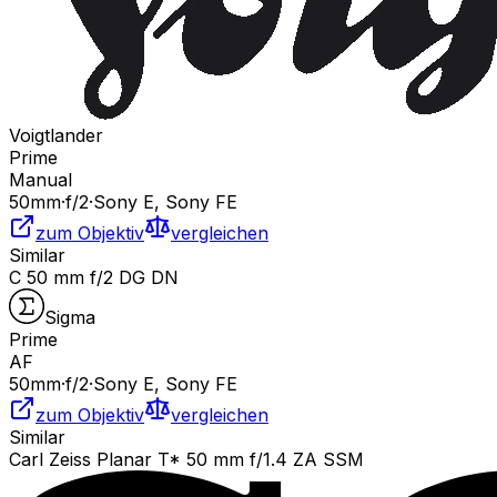
Voigtlander
Prime
Manual
50
mm
·
f/
2
·
Sony E, Sony FE
zum Objektiv
vergleichen
Similar
C 50 mm f/2 DG DN
Sigma
Prime
AF
50
mm
·
f/
2
·
Sony E, Sony FE
zum Objektiv
vergleichen
Similar
Carl Zeiss Planar T* 50 mm f/1.4 ZA SSM