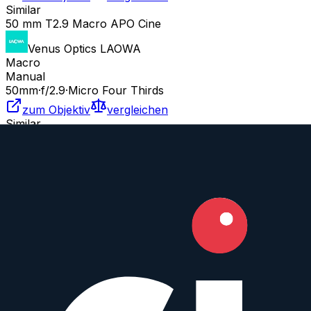
Similar
50 mm T2.9 Macro APO Cine
Venus Optics LAOWA
Macro
Manual
50
mm
·
f/
2.9
·
Micro Four Thirds
zum Objektiv
vergleichen
Similar
A 50 mm f/1.2 DG DN
Sigma
Prime
AF
50
mm
·
f/
1.2
·
Sony E, Sony FE
zum Objektiv
vergleichen
Similar
A 50 mm f/1.4 DG DN
Sigma
Prime
AF