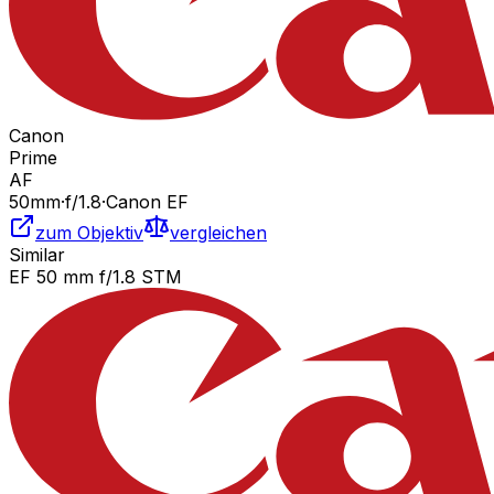
Canon
Prime
AF
50
mm
·
f/
1.8
·
Canon EF
zum Objektiv
vergleichen
Similar
EF 50 mm f/1.8 STM