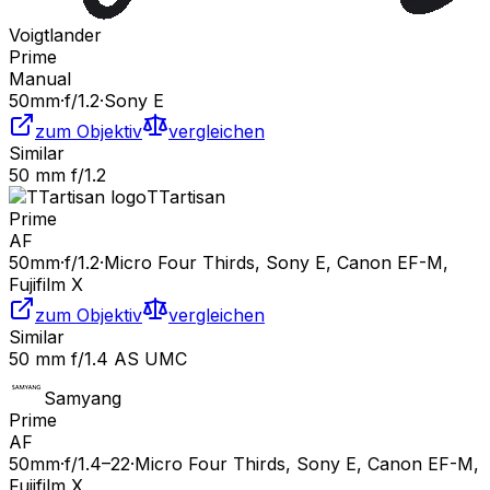
Voigtlander
Prime
Manual
50
mm
·
f/
1.2
·
Sony E
zum Objektiv
vergleichen
Similar
50 mm f/1.2
TTartisan
Prime
AF
50
mm
·
f/
1.2
·
Micro Four Thirds, Sony E, Canon EF-M,
Fujifilm X
zum Objektiv
vergleichen
Similar
50 mm f/1.4 AS UMC
Samyang
Prime
AF
50
mm
·
f/
1.4
–22
·
Micro Four Thirds, Sony E, Canon EF-M,
Fujifilm X