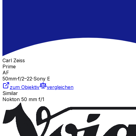
Carl Zeiss
Prime
AF
50
mm
·
f/
2
–22
·
Sony E
zum Objektiv
vergleichen
Similar
Nokton 50 mm f/1