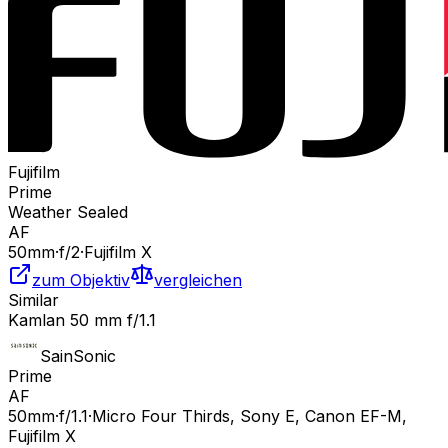
Fujifilm
Prime
Weather Sealed
AF
50
mm
·
f/
2
·
Fujifilm X
zum Objektiv
vergleichen
Similar
Kamlan 50 mm f/1.1
SainSonic
Prime
AF
50
mm
·
f/
1.1
·
Micro Four Thirds, Sony E, Canon EF-M,
Fujifilm X