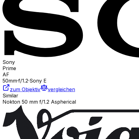
Sony
Prime
AF
50
mm
·
f/
1.2
·
Sony E
zum Objektiv
vergleichen
Similar
Nokton 50 mm f/1.2 Aspherical