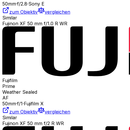
50
mm
·
f/
2.8
·
Sony E
zum Objektiv
vergleichen
Similar
Fujinon XF 50 mm f/1.0 R WR
Fujifilm
Prime
Weather Sealed
AF
50
mm
·
f/
1
·
Fujifilm X
zum Objektiv
vergleichen
Similar
Fujinon XF 50 mm f/2 R WR