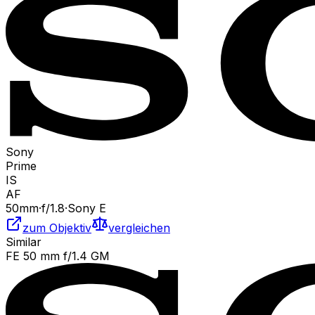
Sony
Prime
IS
AF
50
mm
·
f/
1.8
·
Sony E
zum Objektiv
vergleichen
Similar
FE 50 mm f/1.4 GM