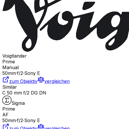
Voigtlander
Prime
Manual
50
mm
·
f/
2
·
Sony E
zum Objektiv
vergleichen
Similar
C 50 mm f/2 DG DN
Sigma
Prime
AF
50
mm
·
f/
2
·
Sony E
zum Objektiv
vergleichen