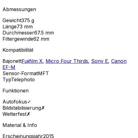
Abmessungen
Gewicht
375
g
Länge
73
mm
Durchmesser
67.5
mm
Filtergewinde
62
mm
Kompatibilität
Bajonett
Fujifilm X
,
Micro Four Thirds
,
Sony E
,
Canon
EF-M
Sensor-Format
MFT
Typ
Telephoto
Funktionen
Autofokus
✓
Bildstabilisierung
✗
Wetterfest
✗
Material & Info
Erscheinungsjahr
2015