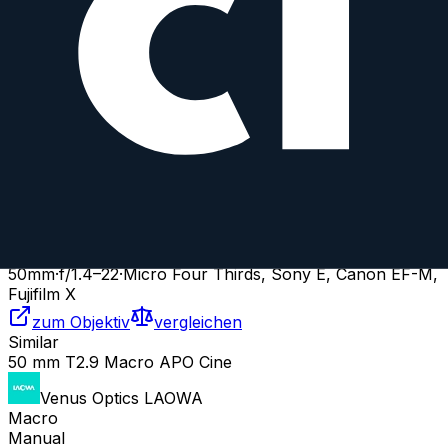
Samyang
Prime
AF
50
mm
·
f/
1.3
·
Micro Four Thirds, Sony E, Canon EF-M,
Fujifilm X
zum Objektiv
vergleichen
Similar
50 mm T1.5 AS UMC V-DSLR
Samyang
Prime
AF
50
mm
·
f/
1.4
–22
·
Micro Four Thirds, Sony E, Canon EF-M,
Fujifilm X
zum Objektiv
vergleichen
Similar
50 mm T2.9 Macro APO Cine
Venus Optics LAOWA
Macro
Manual