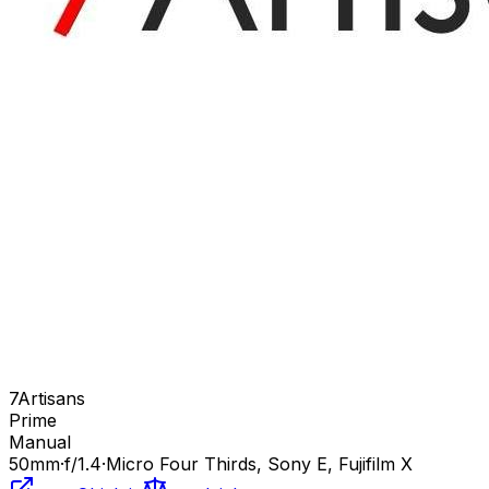
7Artisans
Prime
Manual
50
mm
·
f/
1.4
·
Micro Four Thirds, Sony E, Fujifilm X