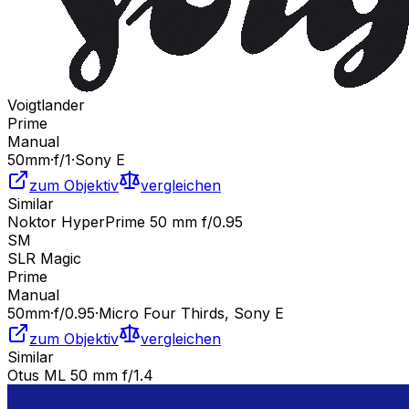
Voigtlander
Prime
Manual
50
mm
·
f/
1
·
Sony E
zum Objektiv
vergleichen
Similar
Noktor HyperPrime 50 mm f/0.95
SM
SLR Magic
Prime
Manual
50
mm
·
f/
0.95
·
Micro Four Thirds, Sony E
zum Objektiv
vergleichen
Similar
Otus ML 50 mm f/1.4