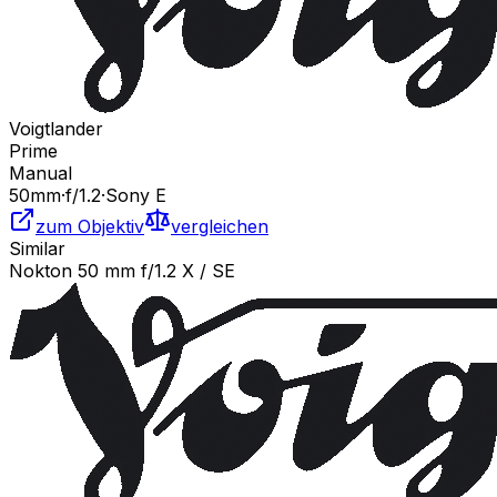
Voigtlander
Prime
Manual
50
mm
·
f/
1.2
·
Sony E
zum Objektiv
vergleichen
Similar
Nokton 50 mm f/1.2 X / SE