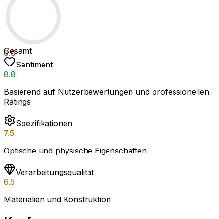
Gesamt
0.0
Sentiment
8.8
Basierend auf Nutzerbewertungen und professionellen
Ratings
Spezifikationen
7.5
Optische und physische Eigenschaften
Verarbeitungsqualität
6.5
Materialien und Konstruktion