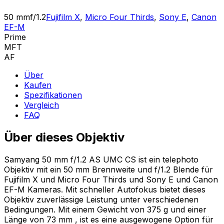
50 mm
f/1.2
Fujifilm X
,
Micro Four Thirds
,
Sony E
,
Canon
EF-M
Prime
MFT
AF
Über
Kaufen
Spezifikationen
Vergleich
FAQ
Über dieses Objektiv
Samyang 50 mm f/1.2 AS UMC CS ist ein telephoto
Objektiv mit ein 50 mm Brennweite und f/1.2 Blende für
Fujifilm X und Micro Four Thirds und Sony E und Canon
EF-M Kameras. Mit schneller Autofokus bietet dieses
Objektiv zuverlässige Leistung unter verschiedenen
Bedingungen. Mit einem Gewicht von 375 g und einer
Länge von 73 mm , ist es eine ausgewogene Option für