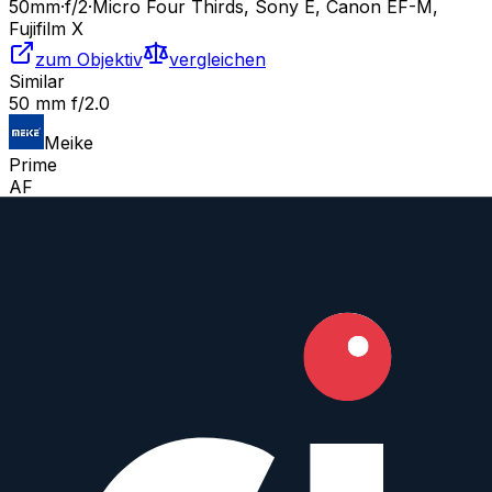
50
mm
·
f/
2
·
Micro Four Thirds, Sony E, Canon EF-M,
Fujifilm X
zum Objektiv
vergleichen
Similar
50 mm f/2.0
Meike
Prime
AF
50
mm
·
f/
2
·
Micro Four Thirds, Sony E, Canon EF-M,
Fujifilm X
zum Objektiv
vergleichen
Similar
50 mm f/2.8 2X Ultra Macro APO
Venus Optics LAOWA
Macro
Manual
50
mm
·
f/
2.8
·
Micro Four Thirds
zum Objektiv
vergleichen
Similar
50 mm T1.3 AS UMC CS