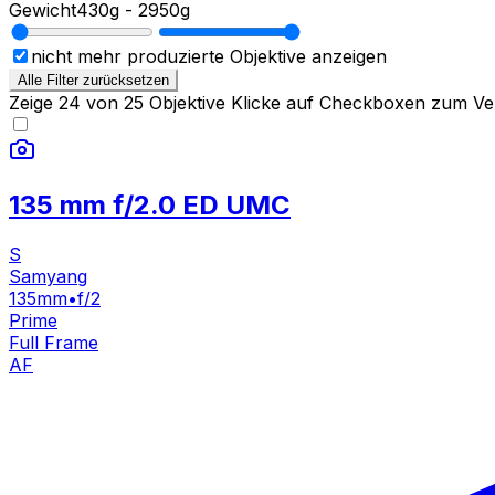
Gewicht
430g
-
2950g
nicht mehr produzierte Objektive anzeigen
Alle Filter zurücksetzen
Zeige
24
von
25
Objektive
Klicke auf Checkboxen zum Ver
135 mm f/2.0 ED UMC
S
Samyang
135mm
•
f/2
Prime
Full Frame
AF