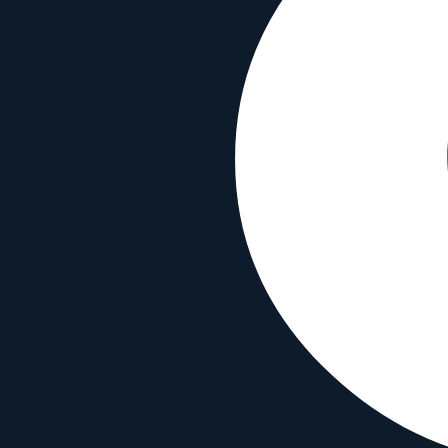
8.4
Camera Index Score:
8.4
/ 10
Brennweite
135mm
Blende
f/2
Bajonette
Micro Four Thirds
,
Sony E
+
9