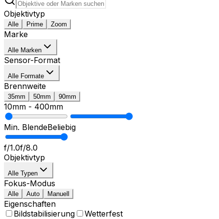
Objektivtyp
Alle
Prime
Zoom
Marke
Alle Marken
Sensor-Format
Alle Formate
Brennweite
35mm
50mm
90mm
10mm
-
400mm
Min. Blende
Beliebig
f/1.0
f/8.0
Objektivtyp
Alle Typen
Fokus-Modus
Alle
Auto
Manuell
Eigenschaften
Bildstabilisierung
Wetterfest