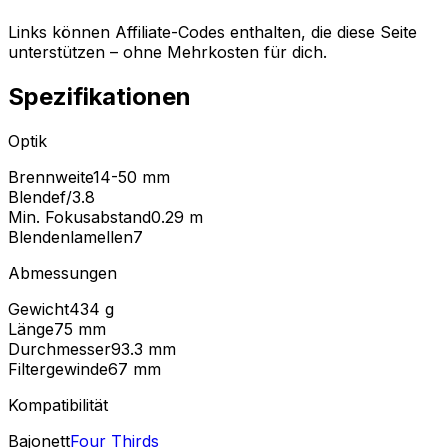
Links können Affiliate-Codes enthalten, die diese Seite
unterstützen – ohne Mehrkosten für dich.
Spezifikationen
Optik
Brennweite
14-50 mm
Blende
f/3.8
Min. Fokusabstand
0.29
m
Blendenlamellen
7
Abmessungen
Gewicht
434
g
Länge
75
mm
Durchmesser
93.3
mm
Filtergewinde
67
mm
Kompatibilität
Bajonett
Four Thirds