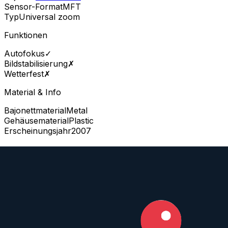
Sensor-Format
MFT
Typ
Universal zoom
Funktionen
Autofokus
✓
Bildstabilisierung
✗
Wetterfest
✗
Material & Info
Bajonettmaterial
Metal
Gehäusematerial
Plastic
Erscheinungsjahr
2007
Leica D Vario-Elmar 14-50 mm f/3.8-
5.6 Asph. Mega O.I.S. mit ähnlichen
Objektiven vergleichen
Mit beliebigem Objektiv vergleichen
Vergleiche dieses Objektiv mit einem beliebigen anderen Objektiv: