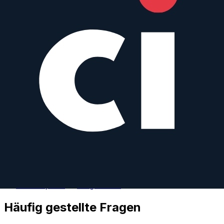
Mit beliebigem Objektiv vergleichen
Similar
D Vario-Elmarit 14-50 mm f/2.8-3.5 Asph. Mega O.I.S.
Leica
Zoom
AF
14
–50
mm
·
f/
2.8
·
Four Thirds
zum Objektiv
vergleichen
Häufig gestellte Fragen