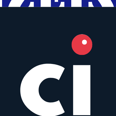
Carl Zeiss
Prime
AF
50
mm
·
f/
1.4
·
Canon EF
zum Objektiv
vergleichen