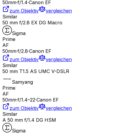
50
mm
·
f/
1.4
·
Canon EF
zum Objektiv
vergleichen
Similar
50 mm f/2.8 EX DG Macro
Sigma
Prime
AF
50
mm
·
f/
2.8
·
Canon EF
zum Objektiv
vergleichen
Similar
50 mm T1.5 AS UMC V-DSLR
Samyang
Prime
AF
50
mm
·
f/
1.4
–22
·
Canon EF
zum Objektiv
vergleichen
Similar
A 50 mm f/1.4 DG HSM
Sigma