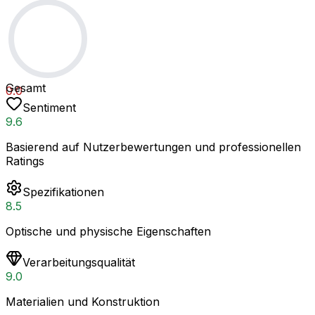
Gesamt
0.0
Sentiment
9.6
Basierend auf Nutzerbewertungen und professionellen
Ratings
Spezifikationen
8.5
Optische und physische Eigenschaften
Verarbeitungsqualität
9.0
Materialien und Konstruktion