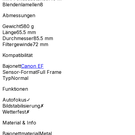
Blendenlamellen
8
Abmessungen
Gewicht
580
g
Länge
65.5
mm
Durchmesser
85.5
mm
Filtergewinde
72
mm
Kompatibilität
Bajonett
Canon EF
Sensor-Format
Full Frame
Typ
Normal
Funktionen
Autofokus
✓
Bildstabilisierung
✗
Wetterfest
✗
Material & Info
Bajonettmaterial
Metal