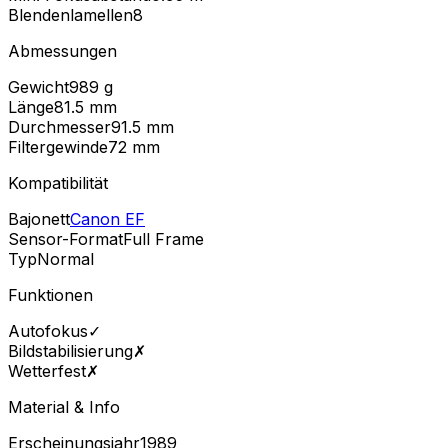
Blendenlamellen
8
Abmessungen
Gewicht
989
g
Länge
81.5
mm
Durchmesser
91.5
mm
Filtergewinde
72
mm
Kompatibilität
Bajonett
Canon EF
Sensor-Format
Full Frame
Typ
Normal
Funktionen
Autofokus
✓
Bildstabilisierung
✗
Wetterfest
✗
Material & Info
Erscheinungsjahr
1989