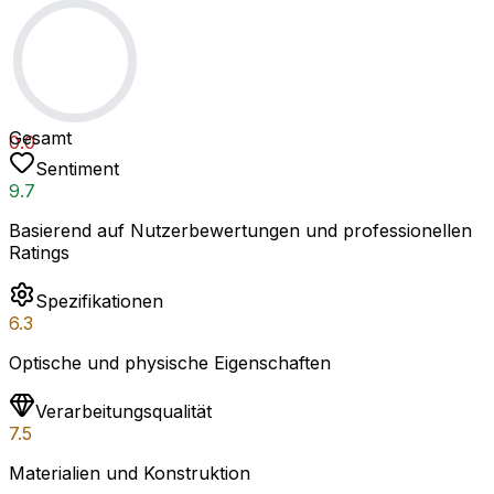
Gesamt
0.0
Sentiment
9.7
Basierend auf Nutzerbewertungen und professionellen
Ratings
Spezifikationen
6.3
Optische und physische Eigenschaften
Verarbeitungsqualität
7.5
Materialien und Konstruktion