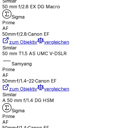
Similar
50 mm f/2.8 EX DG Macro
Sigma
Prime
AF
50
mm
·
f/
2.8
·
Canon EF
zum Objektiv
vergleichen
Similar
50 mm T1.5 AS UMC V-DSLR
Samyang
Prime
AF
50
mm
·
f/
1.4
–22
·
Canon EF
zum Objektiv
vergleichen
Similar
A 50 mm f/1.4 DG HSM
Sigma
Prime
AF
50
mm
·
f/
1.4
·
Canon EF