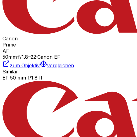
Canon
Prime
AF
50
mm
·
f/
1.8
–22
·
Canon EF
zum Objektiv
vergleichen
Similar
EF 50 mm f/1.8 II