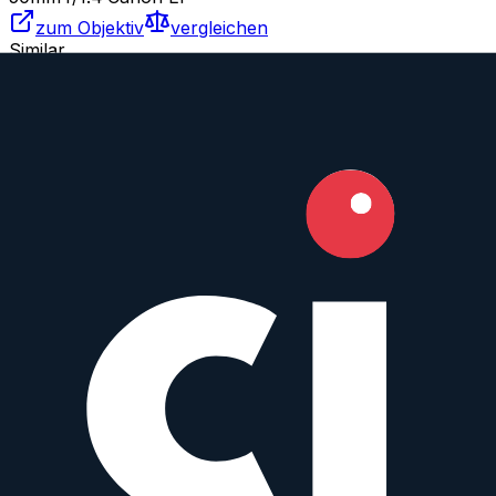
zum Objektiv
vergleichen
Similar
TS-E 50 mm f/2.8L MACRO
Canon
Macro
Manual
50
mm
·
f/
2.8
·
Canon EF
zum Objektiv
vergleichen
Similar
Xeen 50 mm T1.5