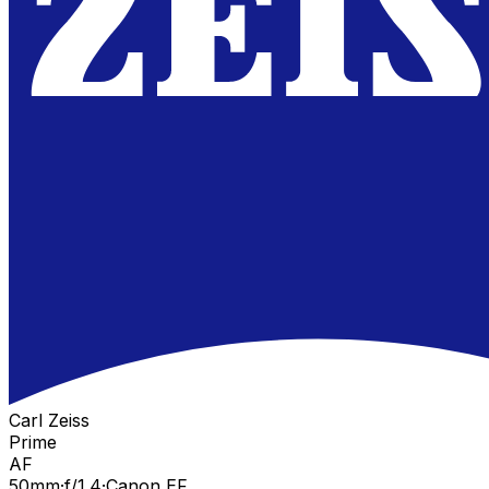
Carl Zeiss
Prime
AF
50
mm
·
f/
1.4
·
Canon EF