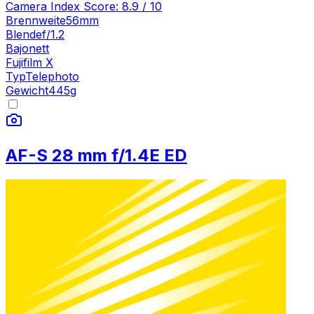
Camera Index Score:
8.9
/ 10
Brennweite
56mm
Blende
f/1.2
Bajonett
Fujifilm X
Typ
Telephoto
Gewicht
445
g
AF-S 28 mm f/1.4E ED