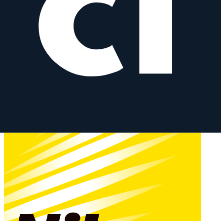
Gewicht
745
g
AF-S 24 mm f/1.4G ED