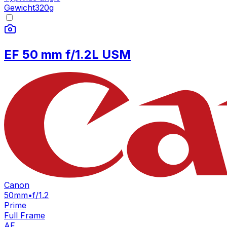
Gewicht
320
g
EF 50 mm f/1.2L USM
Canon
50mm
•
f/1.2
Prime
Full Frame
AF