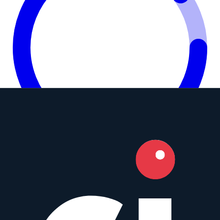
9.0
Camera Index Score:
9.0
/ 10
Brennweite
50mm
Blende
f/1.2
Bajonette
Sony E
,
Sony FE
+
1
Typ
Normal