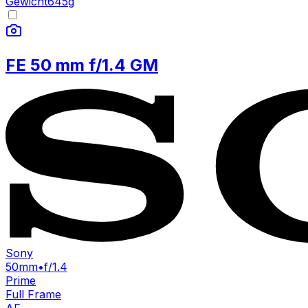
Gewicht
645
g
FE 50 mm f/1.4 GM
Sony
50mm
•
f/1.4
Prime
Full Frame