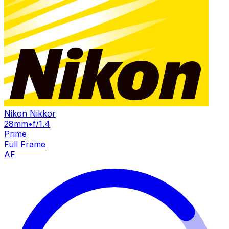
Nikon Nikkor
28mm
•
f/1.4
Prime
Full Frame
AF