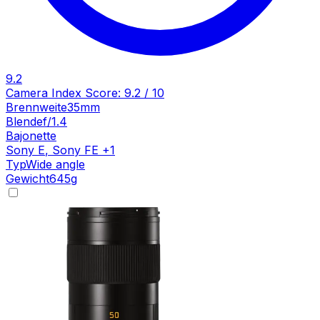
9.2
Camera Index Score:
9.2
/ 10
Brennweite
35mm
Blende
f/1.4
Bajonette
Sony E
,
Sony FE
+
1
Typ
Wide angle
Gewicht
645
g