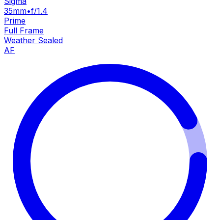
Sigma
35mm
•
f/1.4
Prime
Full Frame
Weather Sealed
AF