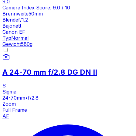
9.0
Camera Index Score:
9.0
/ 10
Brennweite
50mm
Blende
f/1.2
Bajonett
Canon EF
Typ
Normal
Gewicht
580
g
A 24-70 mm f/2.8 DG DN II
S
Sigma
24-70mm
•
f/2.8
Zoom
Full Frame
AF