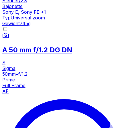
Blende
f/2.8
Bajonette
Sony E
,
Sony FE
+
1
Typ
Universal zoom
Gewicht
745
g
A 50 mm f/1.2 DG DN
S
Sigma
50mm
•
f/1.2
Prime
Full Frame
AF