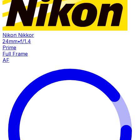
Nikon Nikkor
24mm
•
f/1.4
Prime
Full Frame
AF