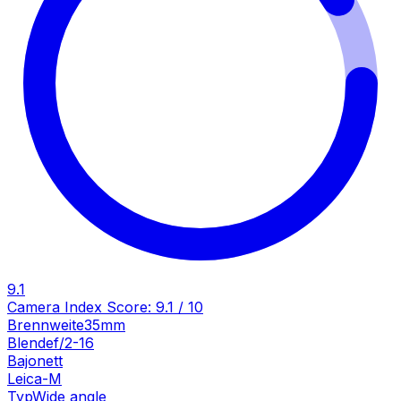
9.1
Camera Index Score:
9.1
/ 10
Brennweite
35mm
Blende
f/2-16
Bajonett
Leica-M
Typ
Wide angle