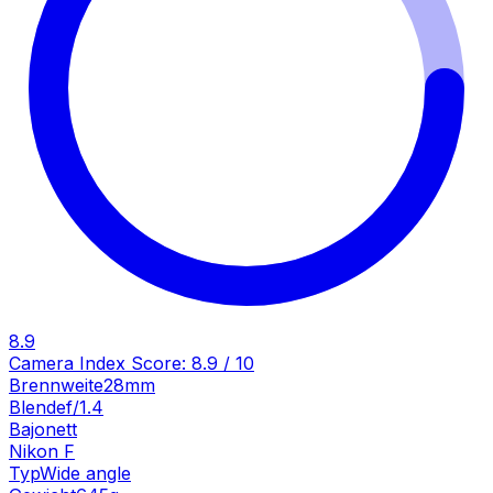
8.9
Camera Index Score:
8.9
/ 10
Brennweite
28mm
Blende
f/1.4
Bajonett
Nikon F
Typ
Wide angle