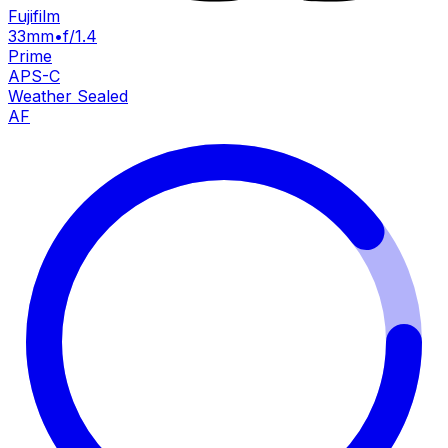
Fujifilm
33mm
•
f/1.4
Prime
APS-C
Weather Sealed
AF