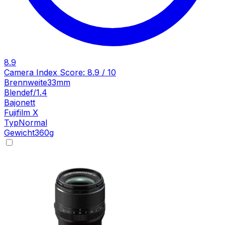
8.9
Camera Index Score:
8.9
/ 10
Brennweite
33mm
Blende
f/1.4
Bajonett
Fujifilm X
Typ
Normal
Gewicht
360
g