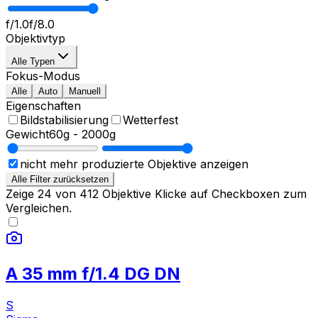
f/1.0
f/8.0
Objektivtyp
Alle Typen
Fokus-Modus
Alle
Auto
Manuell
Eigenschaften
Bildstabilisierung
Wetterfest
Gewicht
60g
-
2000g
nicht mehr produzierte Objektive anzeigen
Alle Filter zurücksetzen
Zeige
24
von
412
Objektive
Klicke auf Checkboxen zum
Vergleichen.
A 35 mm f/1.4 DG DN
S