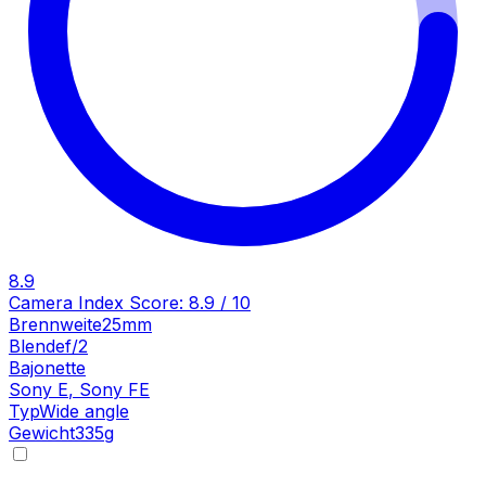
8.9
Camera Index Score:
8.9
/ 10
Brennweite
25mm
Blende
f/2
Bajonette
Sony E
,
Sony FE
Typ
Wide angle
Gewicht
335
g