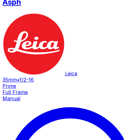
Asph
Leica
35mm
•
f/2-16
Prime
Full Frame
Manual