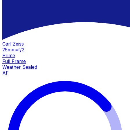
Carl Zeiss
25mm
•
f/2
Prime
Full Frame
Weather Sealed
AF