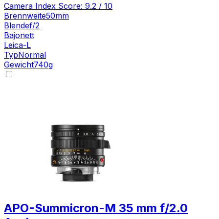
Camera Index Score:
9.2
/ 10
Brennweite
50mm
Blende
f/2
Bajonett
Leica-L
Typ
Normal
Gewicht
740
g
APO-Summicron-M 35 mm f/2.0