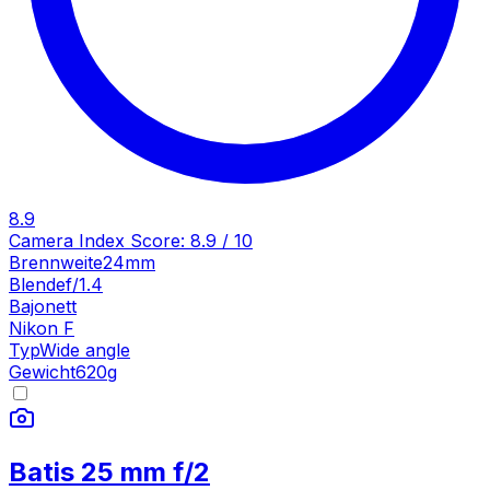
8.9
Camera Index Score:
8.9
/ 10
Brennweite
24mm
Blende
f/1.4
Bajonett
Nikon F
Typ
Wide angle
Gewicht
620
g
Batis 25 mm f/2