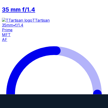
35 mm f/1.4
TTartisan
35mm
•
f/1.4
Prime
MFT
AF