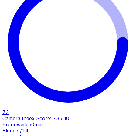
7.3
Camera Index Score:
7.3
/ 10
Brennweite
50mm
Blende
f/1.4