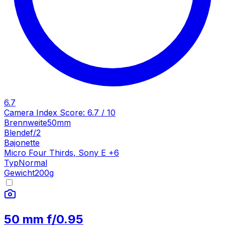
6.7
Camera Index Score:
6.7
/ 10
Brennweite
50mm
Blende
f/2
Bajonette
Micro Four Thirds
,
Sony E
+
6
Typ
Normal
Gewicht
200
g
50 mm f/0.95