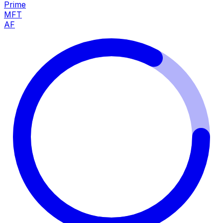
Prime
MFT
AF