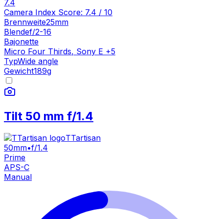
7.4
Camera Index Score:
7.4
/ 10
Brennweite
25mm
Blende
f/2-16
Bajonette
Micro Four Thirds
,
Sony E
+
5
Typ
Wide angle
Gewicht
189
g
Tilt 50 mm f/1.4
TTartisan
50mm
•
f/1.4
Prime
APS-C
Manual