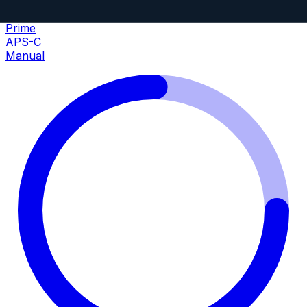
TTartisan
35mm
•
f/1.4
Prime
APS-C
Manual