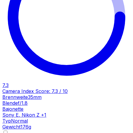
7.3
Camera Index Score:
7.3
/ 10
Brennweite
35mm
Blende
f/1.8
Bajonette
Sony E
,
Nikon Z
+
1
Typ
Normal
Gewicht
176
g