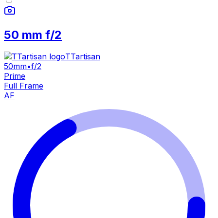
50 mm f/2
TTartisan
50mm
•
f/2
Prime
Full Frame
AF