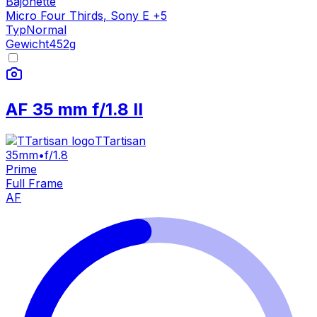
Bajonette
Micro Four Thirds
,
Sony E
+
5
Typ
Normal
Gewicht
452
g
AF 35 mm f/1.8 II
TTartisan
35mm
•
f/1.8
Prime
Full Frame
AF