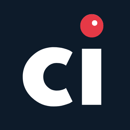
7.6
Camera Index Score:
7.6
/ 10
Brennweite
35mm
Blende
f/1.4
Bajonette
Micro Four Thirds
,
Sony E
+
4
Typ
Normal
Gewicht
180
g
Tilt 35 mm f/1.4 APS-C