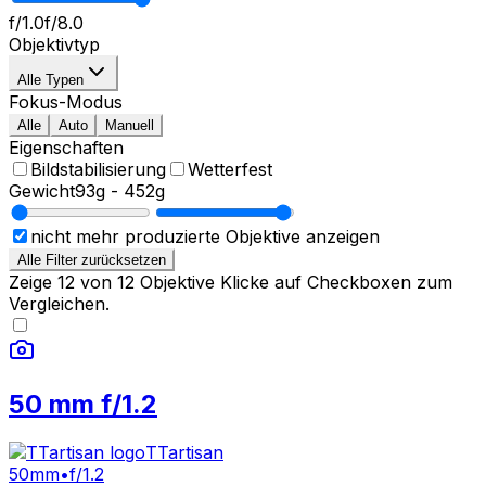
f/1.0
f/8.0
Objektivtyp
Alle Typen
Fokus-Modus
Alle
Auto
Manuell
Eigenschaften
Bildstabilisierung
Wetterfest
Gewicht
93g
-
452g
nicht mehr produzierte Objektive anzeigen
Alle Filter zurücksetzen
Zeige
12
von
12
Objektive
Klicke auf Checkboxen zum
Vergleichen.
50 mm f/1.2
TTartisan
50mm
•
f/1.2