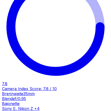
7.8
Camera Index Score:
7.8
/ 10
Brennweite
35mm
Blende
f/0.95
Bajonette
Sony E
,
Nikon Z
+
4