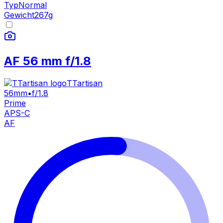
Typ
Normal
Gewicht
267
g
AF 56 mm f/1.8
TTartisan
56mm
•
f/1.8
Prime
APS-C
AF