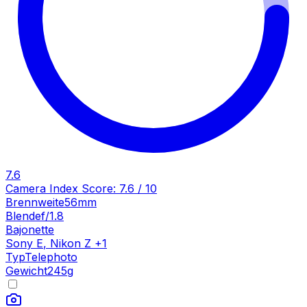
7.6
Camera Index Score:
7.6
/ 10
Brennweite
56mm
Blende
f/1.8
Bajonette
Sony E
,
Nikon Z
+
1
Typ
Telephoto
Gewicht
245
g