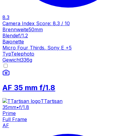
8.3
Camera Index Score:
8.3
/ 10
Brennweite
50mm
Blende
f/1.2
Bajonette
Micro Four Thirds
,
Sony E
+
5
Typ
Telephoto
Gewicht
336
g
AF 35 mm f/1.8
TTartisan
35mm
•
f/1.8
Prime
Full Frame
AF