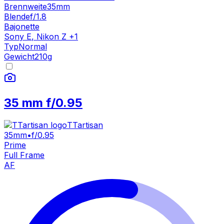
Brennweite
35mm
Blende
f/1.8
Bajonette
Sony E
,
Nikon Z
+
1
Typ
Normal
Gewicht
210
g
35 mm f/0.95
TTartisan
35mm
•
f/0.95
Prime
Full Frame
AF