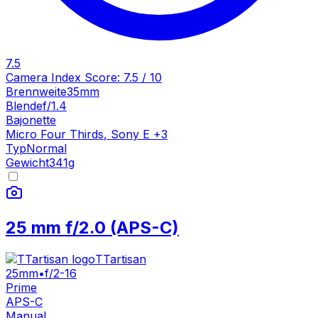
7.5
Camera Index Score:
7.5
/ 10
Brennweite
35mm
Blende
f/1.4
Bajonette
Micro Four Thirds
,
Sony E
+
3
Typ
Normal
Gewicht
341
g
25 mm f/2.0 (APS-C)
TTartisan
25mm
•
f/2-16
Prime
APS-C
Manual