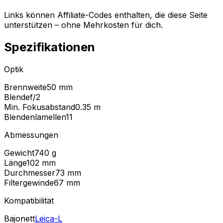
Links können Affiliate-Codes enthalten, die diese Seite
unterstützen – ohne Mehrkosten für dich.
Spezifikationen
Optik
Brennweite
50 mm
Blende
f/2
Min. Fokusabstand
0.35
m
Blendenlamellen
11
Abmessungen
Gewicht
740
g
Länge
102
mm
Durchmesser
73
mm
Filtergewinde
67
mm
Kompatibilität
Bajonett
Leica-L