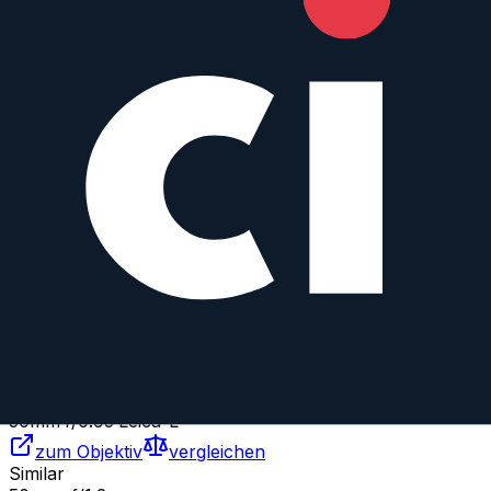
Leica
Prime
AF
50
mm
·
f/
1.4
·
Leica-L
zum Objektiv
vergleichen
Similar
Tilt 50 mm f/1.4
TTartisan
Prime
Manual
50
mm
·
f/
1.4
·
Leica-L
zum Objektiv
vergleichen
Similar
50 mm f/0.95
TTartisan
Prime
AF
50
mm
·
f/
0.95
·
Leica-L
zum Objektiv
vergleichen
Similar