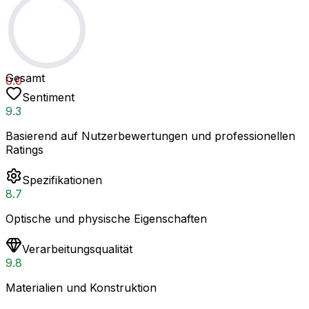
Gesamt
0.0
Sentiment
9.3
Basierend auf Nutzerbewertungen und professionellen
Ratings
Spezifikationen
8.7
Optische und physische Eigenschaften
Verarbeitungsqualität
9.8
Materialien und Konstruktion