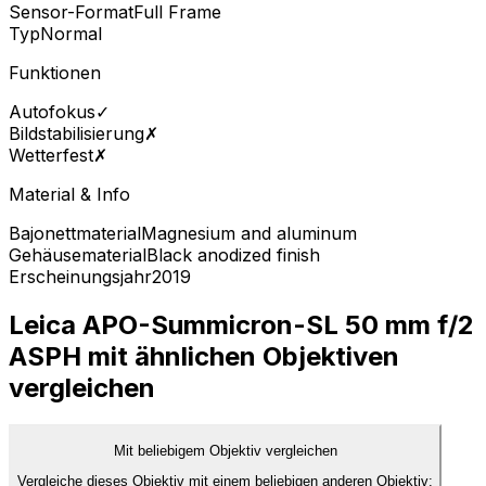
Sensor-Format
Full Frame
Typ
Normal
Funktionen
Autofokus
✓
Bildstabilisierung
✗
Wetterfest
✗
Material & Info
Bajonettmaterial
Magnesium and aluminum
Gehäusematerial
Black anodized finish
Erscheinungsjahr
2019
Leica APO-Summicron-SL 50 mm f/2
ASPH mit ähnlichen Objektiven
vergleichen
Mit beliebigem Objektiv vergleichen
Vergleiche dieses Objektiv mit einem beliebigen anderen Objektiv: