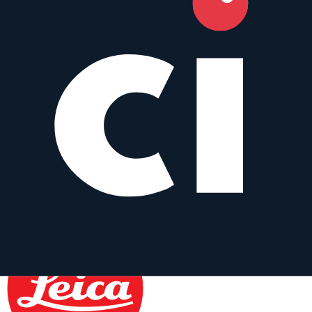
Voigtlander
Prime
Manual
28
mm
·
f/
1.5
·
Leica-M
zum Objektiv
vergleichen
Similar
Summaron-M 28 mm f/5.6