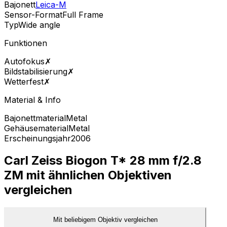
Bajonett
Leica-M
Sensor-Format
Full Frame
Typ
Wide angle
Funktionen
Autofokus
✗
Bildstabilisierung
✗
Wetterfest
✗
Material & Info
Bajonettmaterial
Metal
Gehäusematerial
Metal
Erscheinungsjahr
2006
Carl Zeiss Biogon T* 28 mm f/2.8
ZM mit ähnlichen Objektiven
vergleichen
Mit beliebigem Objektiv vergleichen