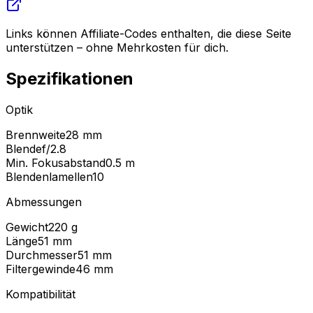
Links können Affiliate-Codes enthalten, die diese Seite
unterstützen – ohne Mehrkosten für dich.
Spezifikationen
Optik
Brennweite
28 mm
Blende
f/2.8
Min. Fokusabstand
0.5
m
Blendenlamellen
10
Abmessungen
Gewicht
220
g
Länge
51
mm
Durchmesser
51
mm
Filtergewinde
46
mm
Kompatibilität