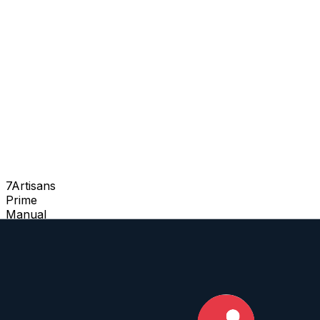
7Artisans
Prime
Manual
28
mm
·
f/
5.6
·
Leica-M
zum Objektiv
vergleichen
Similar
Nokton Vintage Line 28 mm f/1.5 VM Type I / Type II