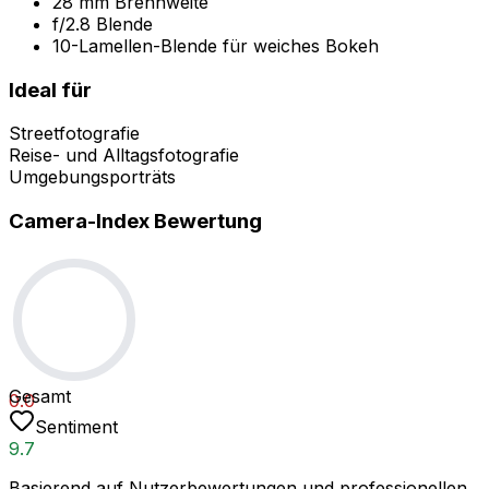
28 mm Brennweite
f/2.8 Blende
10-Lamellen-Blende für weiches Bokeh
Ideal für
Streetfotografie
Reise- und Alltagsfotografie
Umgebungsporträts
Camera-Index Bewertung
Gesamt
0.0
Sentiment
9.7
Basierend auf Nutzerbewertungen und professionellen