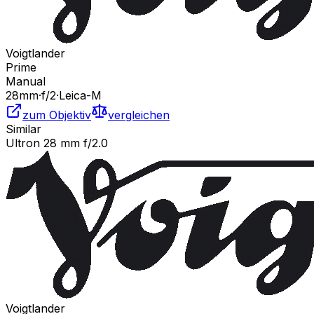
Voigtlander
Prime
Manual
28
mm
·
f/
2
·
Leica-M
zum Objektiv
vergleichen
Similar
Ultron 28 mm f/2.0
Voigtlander