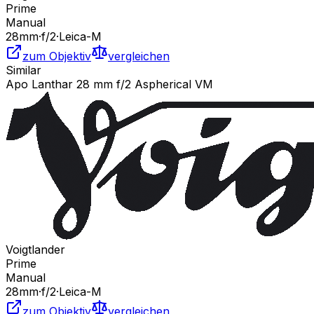
Prime
Manual
28
mm
·
f/
2
·
Leica-M
zum Objektiv
vergleichen
Similar
Apo Lanthar 28 mm f/2 Aspherical VM
Voigtlander
Prime
Manual
28
mm
·
f/
2
·
Leica-M
zum Objektiv
vergleichen