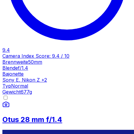
9.4
Camera Index Score:
9.4
/ 10
Brennweite
50mm
Blende
f/1.4
Bajonette
Sony E
,
Nikon Z
+
2
Typ
Normal
Gewicht
677
g
Otus 28 mm f/1.4