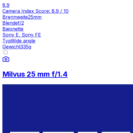
8.9
Camera Index Score:
8.9
/ 10
Brennweite
25mm
Blende
f/2
Bajonette
Sony E
,
Sony FE
Typ
Wide angle
Gewicht
335
g
Milvus 25 mm f/1.4