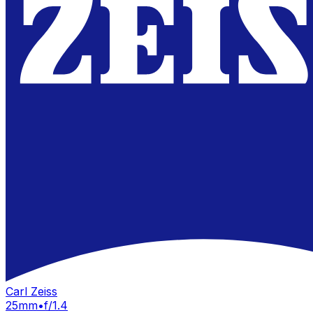
Carl Zeiss
25mm
•
f/1.4