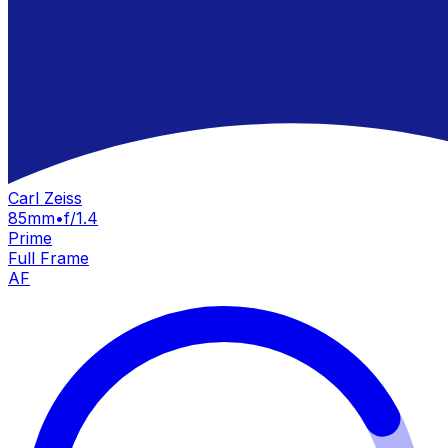
Carl Zeiss
85mm
•
f/1.4
Prime
Full Frame
AF