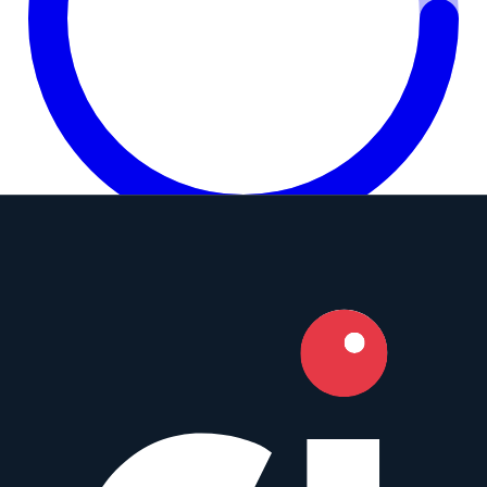
9.2
Camera Index Score:
9.2
/ 10
Brennweite
55mm
Blende
f/1.4
Bajonette
Canon EF
,
Nikon F
Typ
Normal
Gewicht
970
g