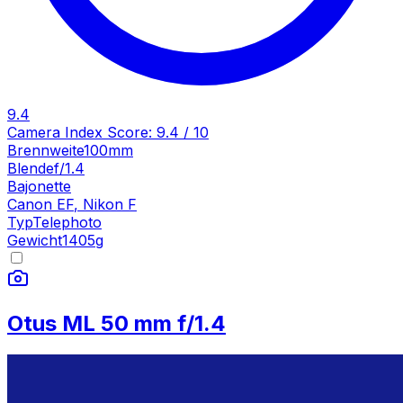
9.4
Camera Index Score:
9.4
/ 10
Brennweite
100mm
Blende
f/1.4
Bajonette
Canon EF
,
Nikon F
Typ
Telephoto
Gewicht
1405
g
Otus ML 50 mm f/1.4