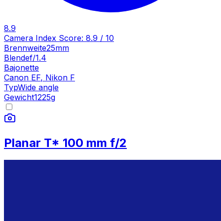
8.9
Camera Index Score:
8.9
/ 10
Brennweite
25mm
Blende
f/1.4
Bajonette
Canon EF
,
Nikon F
Typ
Wide angle
Gewicht
1225
g
Planar T* 100 mm f/2