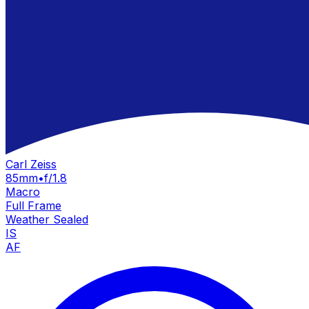
Carl Zeiss
85mm
•
f/1.8
Macro
Full Frame
Weather Sealed
IS
AF