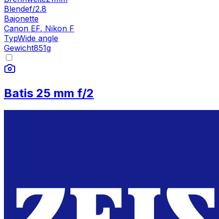
Blende
f/2.8
Bajonette
Canon EF
,
Nikon F
Typ
Wide angle
Gewicht
851
g
Batis 25 mm f/2