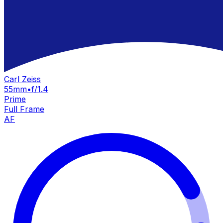
Carl Zeiss
55mm
•
f/1.4
Prime
Full Frame
AF