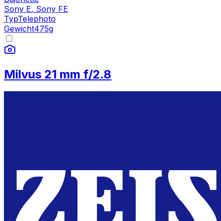
Sony E
,
Sony FE
Typ
Telephoto
Gewicht
475
g
Milvus 21 mm f/2.8