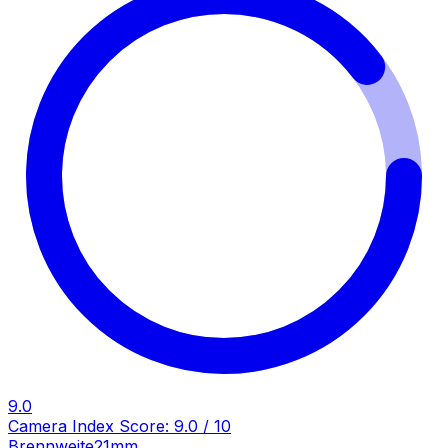
9.0
Camera Index Score:
9.0
/ 10
Brennweite
21mm