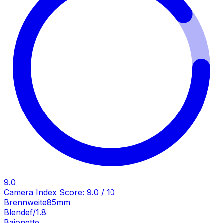
9.0
Camera Index Score:
9.0
/ 10
Brennweite
85mm
Blende
f/1.8
Bajonette