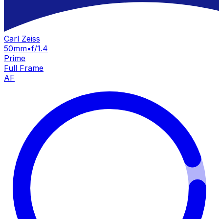
Carl Zeiss
50mm
•
f/1.4
Prime
Full Frame
AF