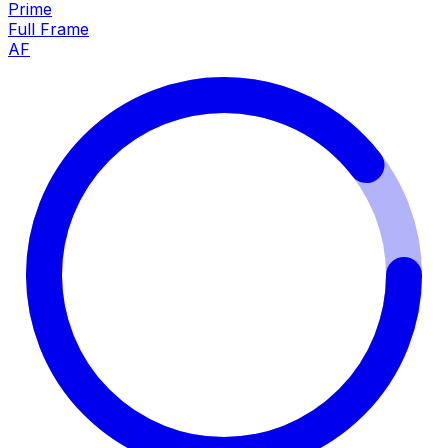
Prime
Full Frame
AF