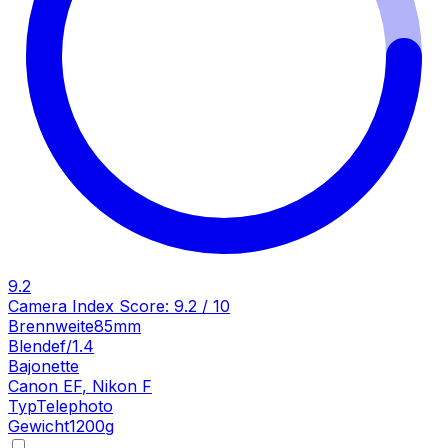
9.2
Camera Index Score:
9.2
/ 10
Brennweite
85mm
Blende
f/1.4
Bajonette
Canon EF
,
Nikon F
Typ
Telephoto
Gewicht
1200
g