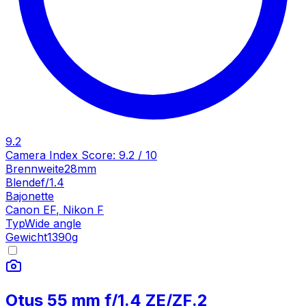
9.2
Camera Index Score:
9.2
/ 10
Brennweite
28mm
Blende
f/1.4
Bajonette
Canon EF
,
Nikon F
Typ
Wide angle
Gewicht
1390
g
Otus 55 mm f/1.4 ZE/ZF.2