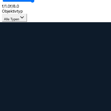
f/1.0
f/8.0
Objektivtyp
Alle Typen
Fokus-Modus
Alle
Auto
Manuell
Eigenschaften
Bildstabilisierung
Wetterfest
Gewicht
270g
-
875g
nicht mehr produzierte Objektive anzeigen
Alle Filter zurücksetzen
Zeige
9
von
9
Objektive
Klicke auf Checkboxen zum Vergl
Batis 85 mm f/1.8