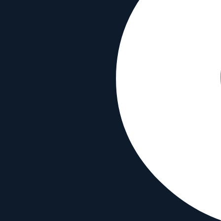
85mm
•
f/1.8
Macro
Full Frame
Weather Sealed
IS
AF