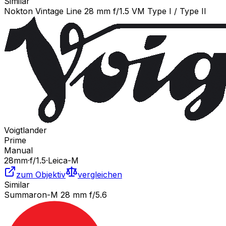
Similar
Nokton Vintage Line 28 mm f/1.5 VM Type I / Type II
Voigtlander
Prime
Manual
28
mm
·
f/
1.5
·
Leica-M
zum Objektiv
vergleichen
Similar
Summaron-M 28 mm f/5.6