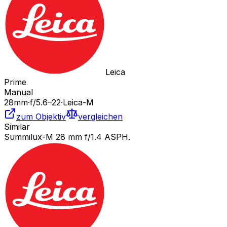
Leica
Prime
Manual
28
mm
·
f/
5.6
–22
·
Leica-M
zum Objektiv
vergleichen
Similar
Summilux-M 28 mm f/1.4 ASPH.