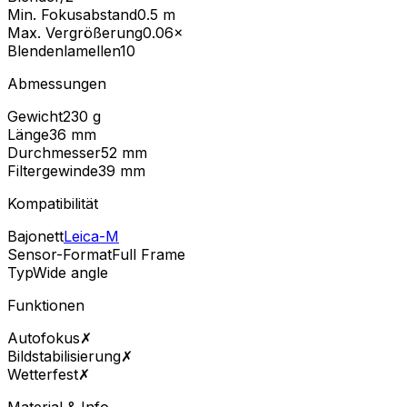
Min. Fokusabstand
0.5
m
Max. Vergrößerung
0.06
×
Blendenlamellen
10
Abmessungen
Gewicht
230
g
Länge
36
mm
Durchmesser
52
mm
Filtergewinde
39
mm
Kompatibilität
Bajonett
Leica-M
Sensor-Format
Full Frame
Typ
Wide angle
Funktionen
Autofokus
✗
Bildstabilisierung
✗
Wetterfest
✗
Material & Info