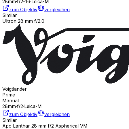
28
mm
·
f/
2
–16
·
Leica-M
zum Objektiv
vergleichen
Similar
Ultron 28 mm f/2.0
Voigtlander
Prime
Manual
28
mm
·
f/
2
·
Leica-M
zum Objektiv
vergleichen
Similar
Apo Lanthar 28 mm f/2 Aspherical VM