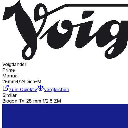
Voigtlander
Prime
Manual
28
mm
·
f/
2
·
Leica-M
zum Objektiv
vergleichen
Similar
Biogon T* 28 mm f/2.8 ZM