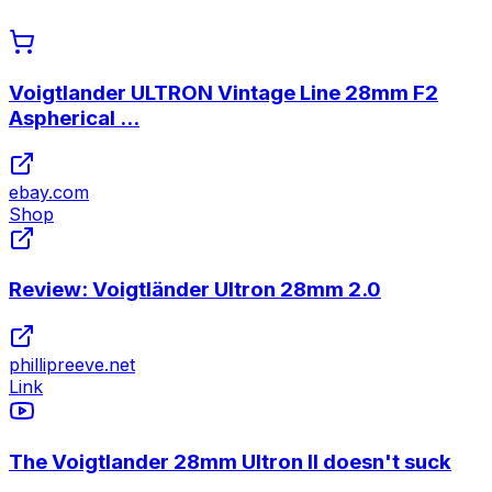
Voigtlander ULTRON Vintage Line 28mm F2
Aspherical ...
ebay.com
Shop
Review: Voigtländer Ultron 28mm 2.0
phillipreeve.net
Link
The Voigtlander 28mm Ultron II doesn't suck