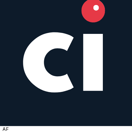
Nikon Nikkor
Zoom
IS
AF
18
–200
mm
·
f/
3.5
·
Nikon F
zum Objektiv
vergleichen
Similar
18-200 mm f/3.5-6.3 DC
Sigma
Zoom
AF
18
–200
mm
·
f/
3.5
·
Nikon F, Canon EF-S, Sigma
zum Objektiv
vergleichen
Similar
C 18-200 mm f/3.5-6.3 DC Macro OS HSM
Sigma
Zoom
IS
AF