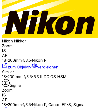
Nikon Nikkor
Zoom
IS
AF
18
–200
mm
·
f/
3.5
·
Nikon F
zum Objektiv
vergleichen
Similar
18-200 mm f/3.5-6.3 II DC OS HSM
Sigma
Zoom
IS
AF
18
–200
mm
·
f/
3.5
·
Nikon F, Canon EF-S, Sigma