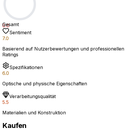
Gesamt
0.0
Sentiment
7.0
Basierend auf Nutzerbewertungen und professionellen
Ratings
Spezifikationen
6.0
Optische und physische Eigenschaften
Verarbeitungsqualität
5.5
Materialien und Konstruktion
Kaufen