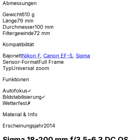
Abmessungen
Gewicht
610
g
Länge
79
mm
Durchmesser
100
mm
Filtergewinde
72
mm
Kompatibilität
Bajonett
Nikon F
,
Canon EF-S
,
Sigma
Sensor-Format
Full Frame
Typ
Universal zoom
Funktionen
Autofokus
✓
Bildstabilisierung
✓
Wetterfest
✗
Material & Info
Erscheinungsjahr
2014
Sigma 18-200 mm f/3.5-6.3 DC OS