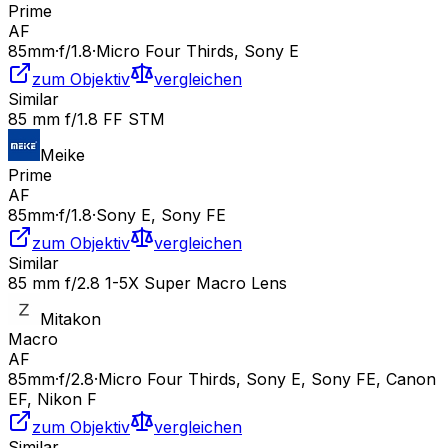
Prime
AF
85
mm
·
f/
1.8
·
Micro Four Thirds, Sony E
zum Objektiv
vergleichen
Similar
85 mm f/1.8 FF STM
Meike
Prime
AF
85
mm
·
f/
1.8
·
Sony E, Sony FE
zum Objektiv
vergleichen
Similar
85 mm f/2.8 1-5X Super Macro Lens
Mitakon
Macro
AF
85
mm
·
f/
2.8
·
Micro Four Thirds, Sony E, Sony FE, Canon
EF, Nikon F
zum Objektiv
vergleichen
Similar