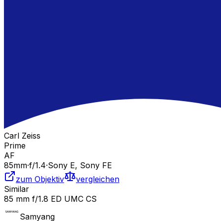
Carl Zeiss
Prime
AF
85
mm
·
f/
1.4
·
Sony E, Sony FE
zum Objektiv
vergleichen
Similar
85 mm f/1.8 ED UMC CS
Samyang