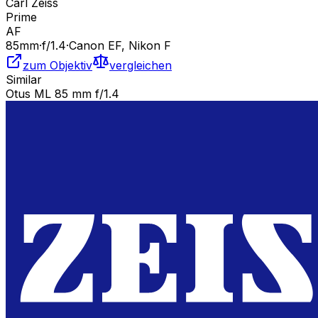
Carl Zeiss
Prime
AF
85
mm
·
f/
1.4
·
Canon EF, Nikon F
zum Objektiv
vergleichen
Similar
Otus ML 85 mm f/1.4