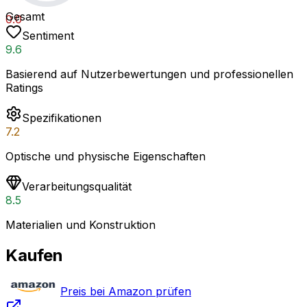
Gesamt
0.0
Sentiment
9.6
Basierend auf Nutzerbewertungen und professionellen
Ratings
Spezifikationen
7.2
Optische und physische Eigenschaften
Verarbeitungsqualität
8.5
Materialien und Konstruktion
Kaufen
Preis bei Amazon prüfen