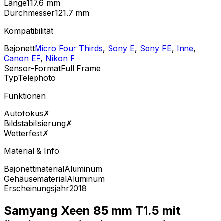
Länge
117.6
mm
Durchmesser
121.7
mm
Kompatibilität
Bajonett
Micro Four Thirds
,
Sony E
,
Sony FE
,
Inne
,
Canon EF
,
Nikon F
Sensor-Format
Full Frame
Typ
Telephoto
Funktionen
Autofokus
✗
Bildstabilisierung
✗
Wetterfest
✗
Material & Info
Bajonettmaterial
Aluminum
Gehäusematerial
Aluminum
Erscheinungsjahr
2018
Samyang Xeen 85 mm T1.5 mit