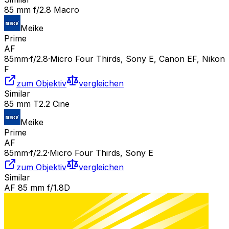
85 mm f/2.8 Macro
Meike
Prime
AF
85
mm
·
f/
2.8
·
Micro Four Thirds, Sony E, Canon EF, Nikon
F
zum Objektiv
vergleichen
Similar
85 mm T2.2 Cine
Meike
Prime
AF
85
mm
·
f/
2.2
·
Micro Four Thirds, Sony E
zum Objektiv
vergleichen
Similar
AF 85 mm f/1.8D