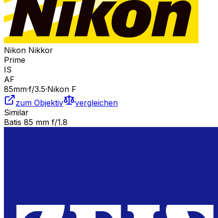
Nikon Nikkor
Prime
IS
AF
85
mm
·
f/
3.5
·
Nikon F
zum Objektiv
vergleichen
Similar
Batis 85 mm f/1.8