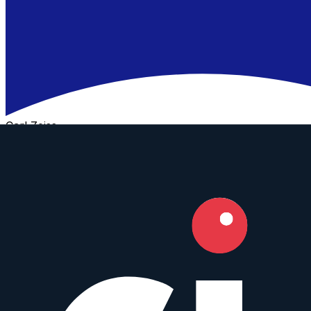
Carl Zeiss
Prime
AF
85
mm
·
f/
1.4
·
Canon EF, Nikon F
zum Objektiv
vergleichen
Similar
Otus 85 mm f/1.4