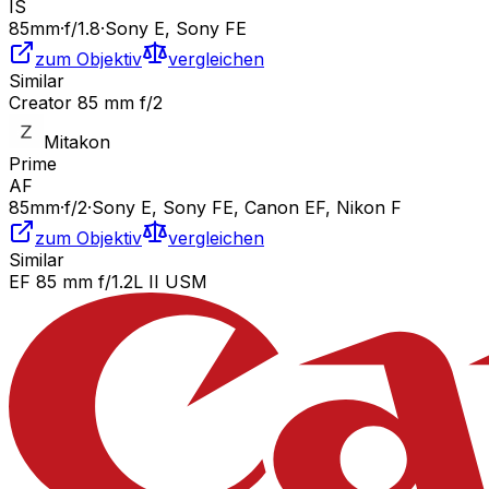
IS
85
mm
·
f/
1.8
·
Sony E, Sony FE
zum Objektiv
vergleichen
Similar
Creator 85 mm f/2
Mitakon
Prime
AF
85
mm
·
f/
2
·
Sony E, Sony FE, Canon EF, Nikon F
zum Objektiv
vergleichen
Similar
EF 85 mm f/1.2L II USM