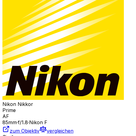
Nikon Nikkor
Prime
AF
85
mm
·
f/
1.8
·
Nikon F
zum Objektiv
vergleichen