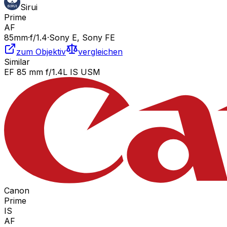
Sirui
Prime
AF
85
mm
·
f/
1.4
·
Sony E, Sony FE
zum Objektiv
vergleichen
Similar
EF 85 mm f/1.4L IS USM
Canon
Prime
IS
AF