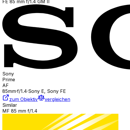
FE 85 mm f/1.4 GM II
Sony
Prime
AF
85
mm
·
f/
1.4
·
Sony E, Sony FE
zum Objektiv
vergleichen
Similar
MF 85 mm f/1.4