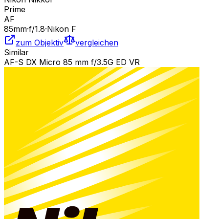
Prime
AF
85
mm
·
f/
1.8
·
Nikon F
zum Objektiv
vergleichen
Similar
AF-S DX Micro 85 mm f/3.5G ED VR