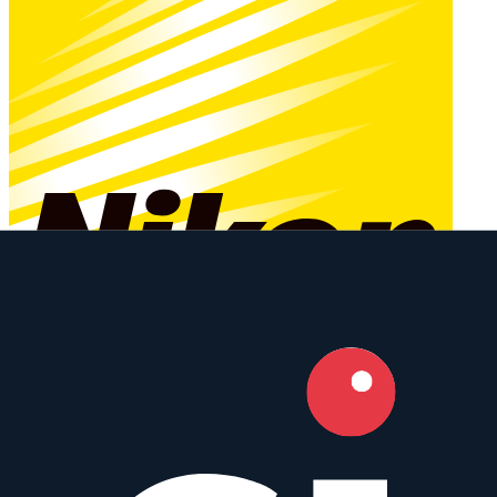
Nikon Nikkor
Prime
AF
85
mm
·
f/
1.4
·
Nikon F
zum Objektiv
vergleichen
Similar
AF 85 mm f/1.8D