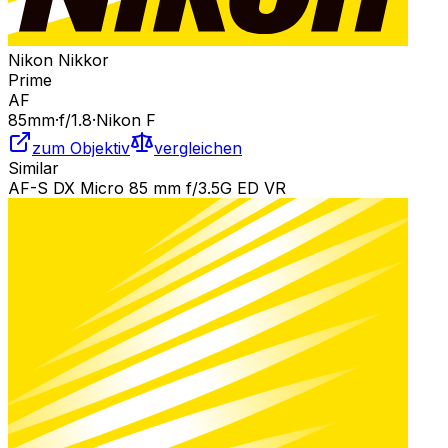
Nikon Nikkor
Prime
AF
85
mm
·
f/
1.8
·
Nikon F
zum Objektiv
vergleichen
Similar
AF-S DX Micro 85 mm f/3.5G ED VR