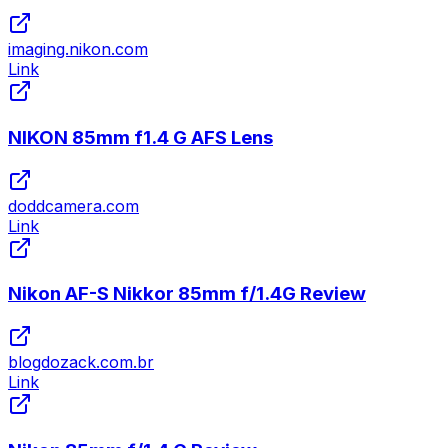
imaging.nikon.com
Link
NIKON 85mm f1.4 G AFS Lens
doddcamera.com
Link
Nikon AF-S Nikkor 85mm f/1.4G Review
blogdozack.com.br
Link