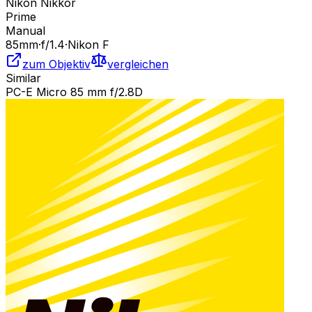
Nikon Nikkor
Prime
Manual
85
mm
·
f/
1.4
·
Nikon F
zum Objektiv
vergleichen
Similar
PC-E Micro 85 mm f/2.8D