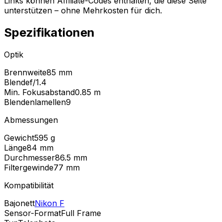
Links können Affiliate-Codes enthalten, die diese Seite
unterstützen – ohne Mehrkosten für dich.
Spezifikationen
Optik
Brennweite
85 mm
Blende
f/1.4
Min. Fokusabstand
0.85
m
Blendenlamellen
9
Abmessungen
Gewicht
595
g
Länge
84
mm
Durchmesser
86.5
mm
Filtergewinde
77
mm
Kompatibilität
Bajonett
Nikon F
Sensor-Format
Full Frame