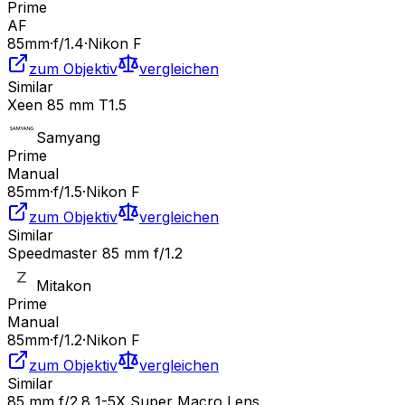
Prime
AF
85
mm
·
f/
1.4
·
Nikon F
zum Objektiv
vergleichen
Similar
Xeen 85 mm T1.5
Samyang
Prime
Manual
85
mm
·
f/
1.5
·
Nikon F
zum Objektiv
vergleichen
Similar
Speedmaster 85 mm f/1.2
Mitakon
Prime
Manual
85
mm
·
f/
1.2
·
Nikon F
zum Objektiv
vergleichen
Similar
85 mm f/2.8 1-5X Super Macro Lens