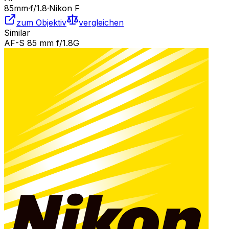
85
mm
·
f/
1.8
·
Nikon F
zum Objektiv
vergleichen
Similar
AF-S 85 mm f/1.8G