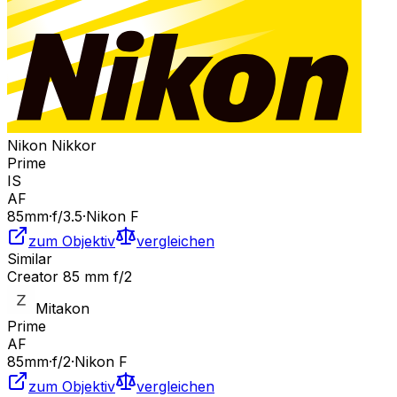
Nikon Nikkor
Prime
IS
AF
85
mm
·
f/
3.5
·
Nikon F
zum Objektiv
vergleichen
Similar
Creator 85 mm f/2
Mitakon
Prime
AF
85
mm
·
f/
2
·
Nikon F
zum Objektiv
vergleichen