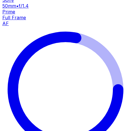
50mm
•
f/1.4
Prime
Full Frame
AF