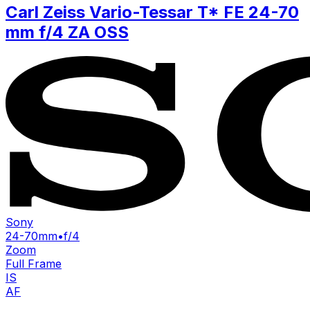
Carl Zeiss Vario-Tessar T* FE 24-70
mm f/4 ZA OSS
Sony
24-70mm
•
f/4
Zoom
Full Frame
IS
AF