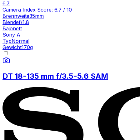
6.7
Camera Index Score:
6.7
/ 10
Brennweite
35mm
Blende
f/1.8
Bajonett
Sony A
Typ
Normal
Gewicht
170
g
DT 18-135 mm f/3.5-5.6 SAM