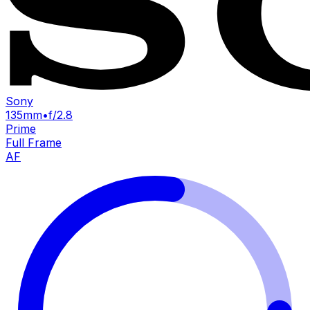
Sony
135mm
•
f/2.8
Prime
Full Frame
AF