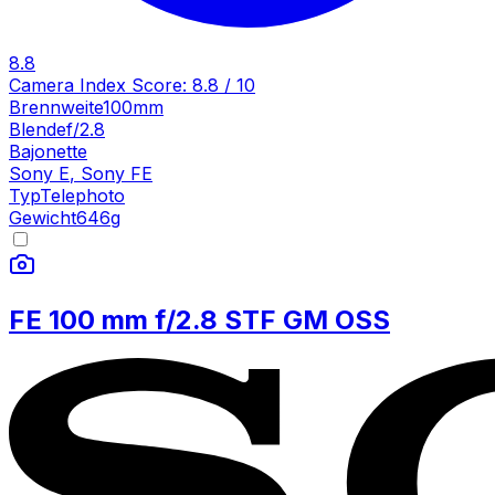
8.8
Camera Index Score:
8.8
/ 10
Brennweite
100mm
Blende
f/2.8
Bajonette
Sony E
,
Sony FE
Typ
Telephoto
Gewicht
646
g
FE 100 mm f/2.8 STF GM OSS