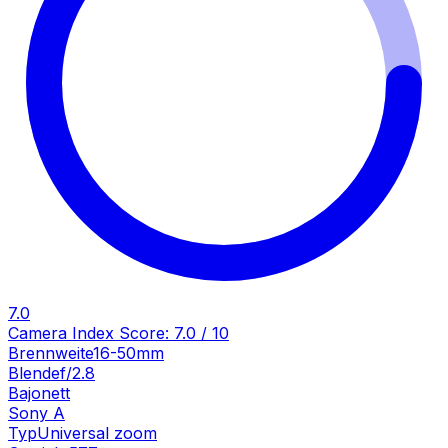
7.0
Camera Index Score:
7.0
/ 10
Brennweite
16-50mm
Blende
f/2.8
Bajonett
Sony A
Typ
Universal zoom