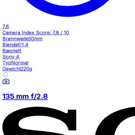
7.8
Camera Index Score:
7.8
/ 10
Brennweite
50mm
Blende
f/1.4
Bajonett
Sony A
Typ
Normal
Gewicht
220
g
135 mm f/2.8