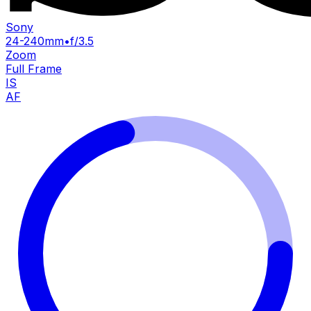
Sony
24-240mm
•
f/3.5
Zoom
Full Frame
IS
AF