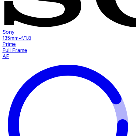
Sony
135mm
•
f/1.8
Prime
Full Frame
AF