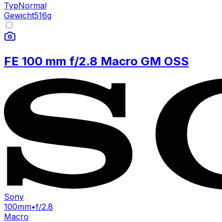
Typ
Normal
Gewicht
516
g
FE 100 mm f/2.8 Macro GM OSS
Sony
100mm
•
f/2.8
Macro