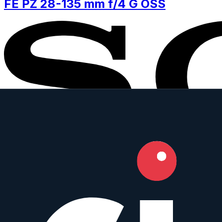
FE PZ 28-135 mm f/4 G OSS
Sony
28-135mm
•
f/4
Zoom
Full Frame
IS
AF