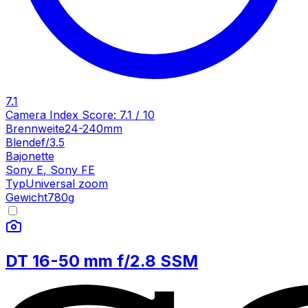
7.1
Camera Index Score:
7.1
/ 10
Brennweite
24-240mm
Blende
f/3.5
Bajonette
Sony E
,
Sony FE
Typ
Universal zoom
Gewicht
780
g
DT 16-50 mm f/2.8 SSM