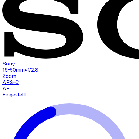
Sony
16-50mm
•
f/2.8
Zoom
APS-C
AF
Eingestellt