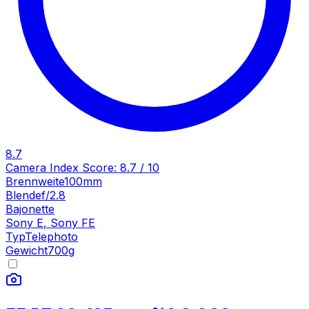
8.7
Camera Index Score:
8.7
/ 10
Brennweite
100mm
Blende
f/2.8
Bajonette
Sony E
,
Sony FE
Typ
Telephoto
Gewicht
700
g