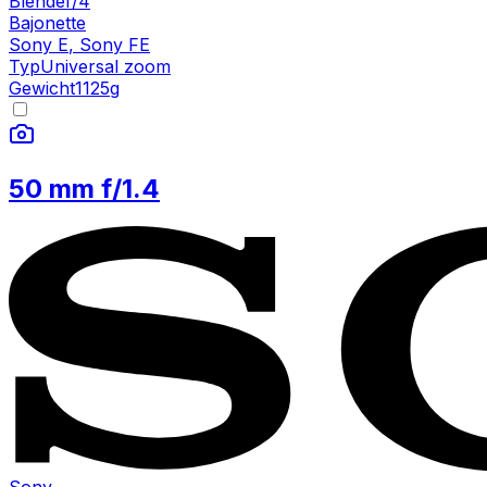
Blende
f/4
Bajonette
Sony E
,
Sony FE
Typ
Universal zoom
Gewicht
1125
g
50 mm f/1.4
Sony