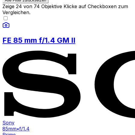
Alle Filter zurücksetzen
Zeige
24
von
74
Objektive
Klicke auf Checkboxen zum
Vergleichen.
FE 85 mm f/1.4 GM II
Sony
85mm
•
f/1.4
Prime