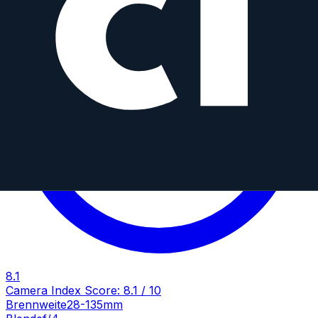
8.1
Camera Index Score:
8.1
/ 10
Brennweite
28-135mm