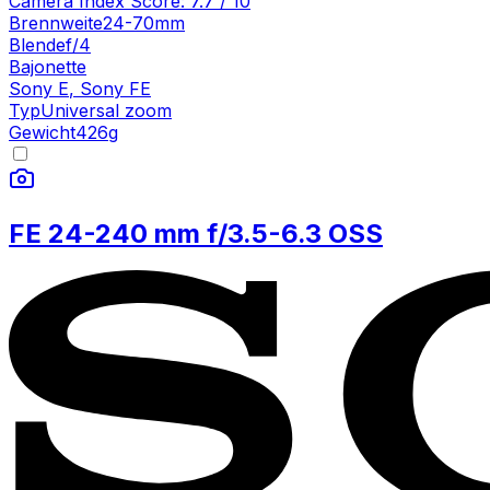
Camera Index Score:
7.7
/ 10
Brennweite
24-70mm
Blende
f/4
Bajonette
Sony E
,
Sony FE
Typ
Universal zoom
Gewicht
426
g
FE 24-240 mm f/3.5-6.3 OSS