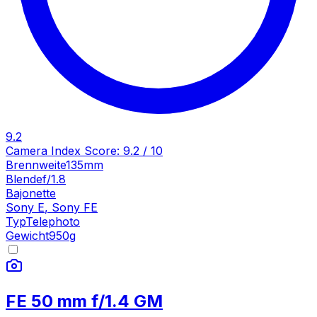
9.2
Camera Index Score:
9.2
/ 10
Brennweite
135mm
Blende
f/1.8
Bajonette
Sony E
,
Sony FE
Typ
Telephoto
Gewicht
950
g
FE 50 mm f/1.4 GM