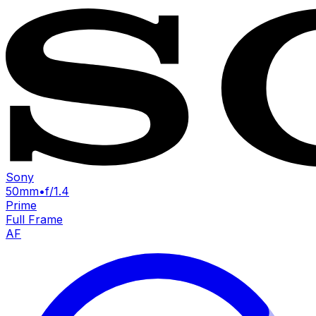
Sony
50mm
•
f/1.4
Prime
Full Frame
AF