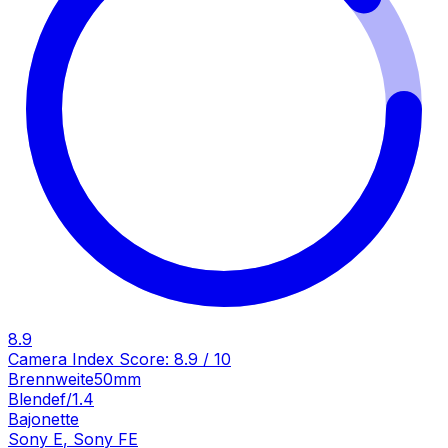
8.9
Camera Index Score:
8.9
/ 10
Brennweite
50mm
Blende
f/1.4
Bajonette
Sony E
,
Sony FE