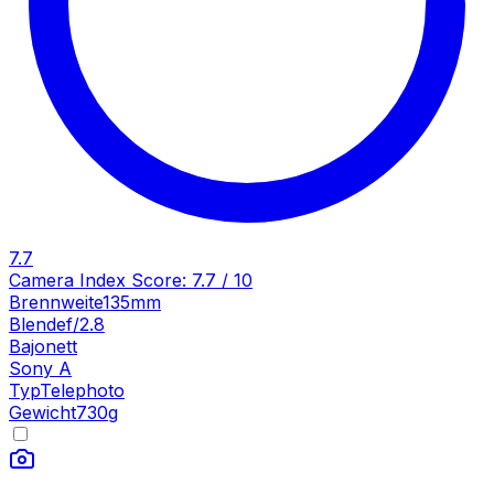
7.7
Camera Index Score:
7.7
/ 10
Brennweite
135mm
Blende
f/2.8
Bajonett
Sony A
Typ
Telephoto
Gewicht
730
g