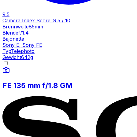
9.5
Camera Index Score:
9.5
/ 10
Brennweite
85mm
Blende
f/1.4
Bajonette
Sony E
,
Sony FE
Typ
Telephoto
Gewicht
642
g
FE 135 mm f/1.8 GM