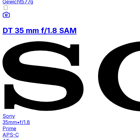
Gewicht
577
g
DT 35 mm f/1.8 SAM
Sony
35mm
•
f/1.8
Prime
APS-C