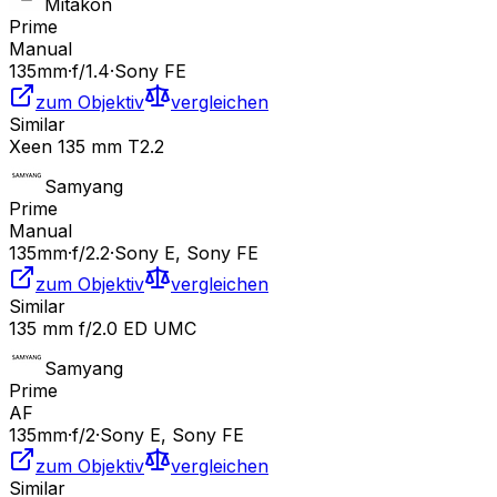
Mitakon
Prime
Manual
135
mm
·
f/
1.4
·
Sony FE
zum Objektiv
vergleichen
Similar
Xeen 135 mm T2.2
Samyang
Prime
Manual
135
mm
·
f/
2.2
·
Sony E, Sony FE
zum Objektiv
vergleichen
Similar
135 mm f/2.0 ED UMC
Samyang
Prime
AF
135
mm
·
f/
2
·
Sony E, Sony FE
zum Objektiv
vergleichen
Similar