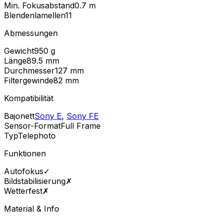
Min. Fokusabstand
0.7
m
Blendenlamellen
11
Abmessungen
Gewicht
950
g
Länge
89.5
mm
Durchmesser
127
mm
Filtergewinde
82
mm
Kompatibilität
Bajonett
Sony E
,
Sony FE
Sensor-Format
Full Frame
Typ
Telephoto
Funktionen
Autofokus
✓
Bildstabilisierung
✗
Wetterfest
✗
Material & Info