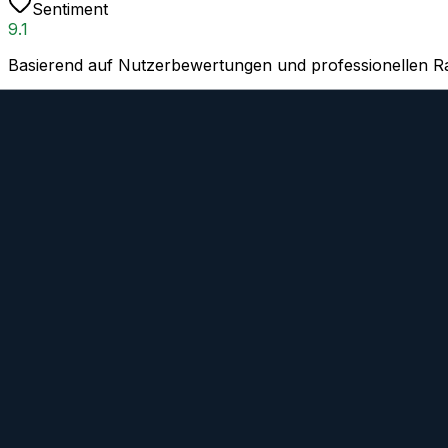
Sentiment
9.1
Basierend auf Nutzerbewertungen und professionellen Ra
Spezifikationen
8.5
Optische und physische Eigenschaften
Verarbeitungsqualität
8.7
Materialien und Konstruktion
Kaufen
Preis bei Amazon prüfen
Bei eBay finden