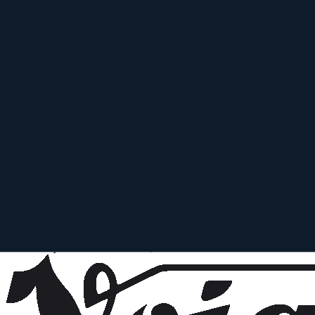
Similar
100 mm f/2.8 ED UMC MACRO
Samyang
Prime
AF
100
mm
·
f/
2.8
–32
·
Sony A
zum Objektiv
vergleichen
Similar
100 mm T3.1 VDSLR ED UMC MACRO
Samyang
Prime
AF
100
mm
·
f/
2.8
·
Sony A
zum Objektiv
vergleichen
Similar
Macro Dynar AF 100 mm f/3.5