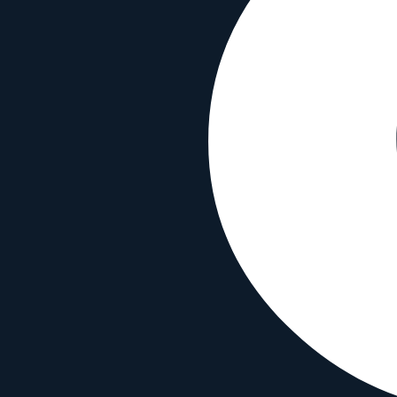
Bajonett
Sony A
Sensor-Format
Full Frame
Typ
Telephoto
Funktionen
Autofokus
✓
Bildstabilisierung
✗
Wetterfest
✗
Material & Info
Erscheinungsjahr
2025
Sony 100 mm f.2.8 Macro mit ähnliche
Mit beliebigem Objektiv vergleichen
Vergleiche dieses Objektiv mit einem beliebigen anderen Objektiv:
Mit beliebigem Objektiv vergleichen