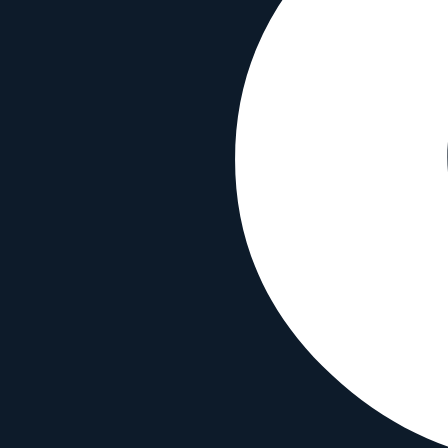
Bajonett
Micro Four Thirds
Sensor-Format
MFT
Typ
Wide angle
Funktionen
Autofokus
✓
Bildstabilisierung
✗
Wetterfest
✗
Material & Info
Erscheinungsjahr
2024
Yongnuo YN 17 mm f/1.7 MFT mit ähnl
Mit beliebigem Objektiv vergleichen
Vergleiche dieses Objektiv mit einem beliebigen anderen Objektiv:
Mit beliebigem Objektiv vergleichen
Similar