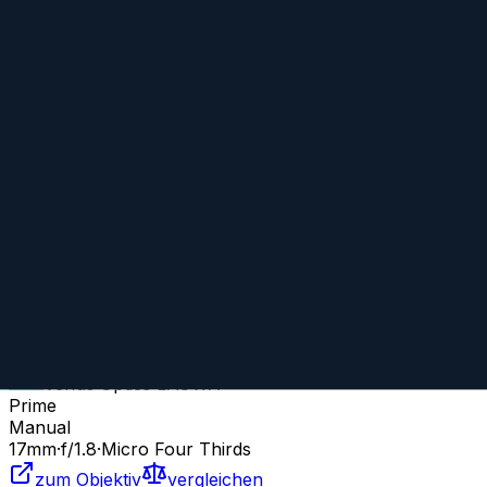
17 mm f/1.4
TTartisan
Prime
AF
17
mm
·
f/
1.4
·
Micro Four Thirds
zum Objektiv
vergleichen
Similar
17 mm f/1.8 MFT
Venus Optics LAOWA
Prime
Manual
17
mm
·
f/
1.8
·
Micro Four Thirds
zum Objektiv
vergleichen
Similar
17 mm f/1.8 MFT II
Venus Optics LAOWA
Prime
Manual
17
mm
·
f/
1.8
·
Micro Four Thirds
zum Objektiv
vergleichen