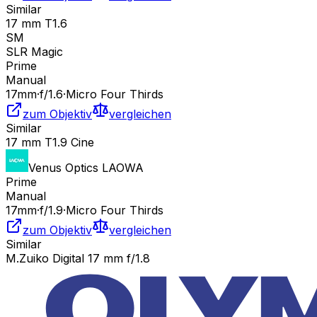
Similar
17 mm T1.6
SM
SLR Magic
Prime
Manual
17
mm
·
f/
1.6
·
Micro Four Thirds
zum Objektiv
vergleichen
Similar
17 mm T1.9 Cine
Venus Optics LAOWA
Prime
Manual
17
mm
·
f/
1.9
·
Micro Four Thirds
zum Objektiv
vergleichen
Similar
M.Zuiko Digital 17 mm f/1.8