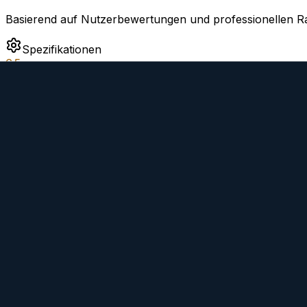
Basierend auf Nutzerbewertungen und professionellen Ra
Spezifikationen
6.5
Optische und physische Eigenschaften
Verarbeitungsqualität
5.5
Materialien und Konstruktion
Kaufen
Preis bei Amazon prüfen
Bei eBay finden
Bei Calumet kaufen