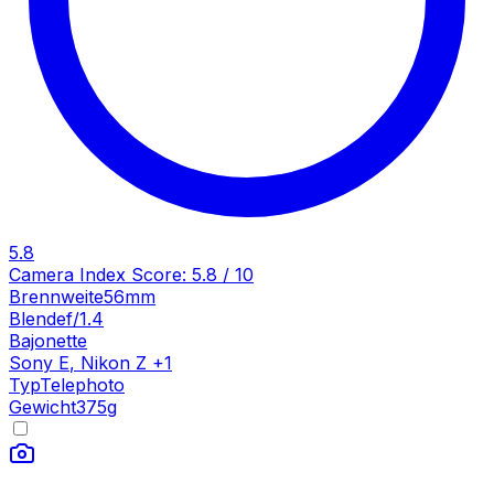
5.8
Camera Index Score:
5.8
/ 10
Brennweite
56mm
Blende
f/1.4
Bajonette
Sony E
,
Nikon Z
+
1
Typ
Telephoto
Gewicht
375
g