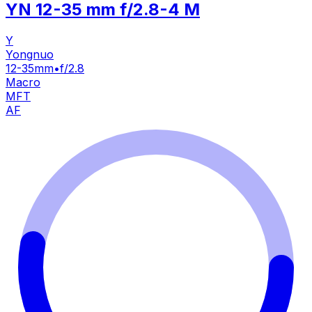
YN 12-35 mm f/2.8-4 M
Y
Yongnuo
12-35mm
•
f/2.8
Macro
MFT
AF