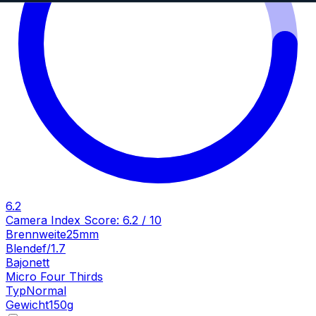
6.2
Camera Index Score:
6.2
/ 10
Brennweite
25mm
Blende
f/1.7
Bajonett
Micro Four Thirds
Typ
Normal
Gewicht
150
g