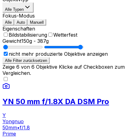
Alle Typen
Fokus-Modus
Alle
Auto
Manuell
Eigenschaften
Bildstabilisierung
Wetterfest
Gewicht
150g
-
387g
nicht mehr produzierte Objektive anzeigen
Alle Filter zurücksetzen
Zeige
6
von
6
Objektive
Klicke auf Checkboxen zum
Vergleichen.
YN 50 mm f/1.8X DA DSM Pro
Y
Yongnuo
50mm
•
f/1.8
Prime