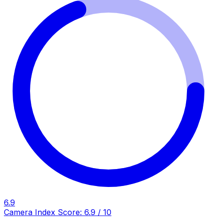
6.9
Camera Index Score:
6.9
/ 10