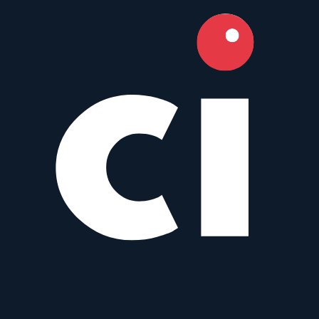
Sony E
,
Nikon Z
+
1
Typ
Normal
Gewicht
378
g
YN 25 mm f/1.7 STM ASPH
Y
Yongnuo
25mm
•
f/1.7
Prime
MFT
AF