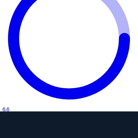
6.6
Camera Index Score:
6.6
/ 10
Brennweite
33mm
Blende
f/1.4
Bajonette