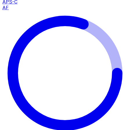
APS-C
AF