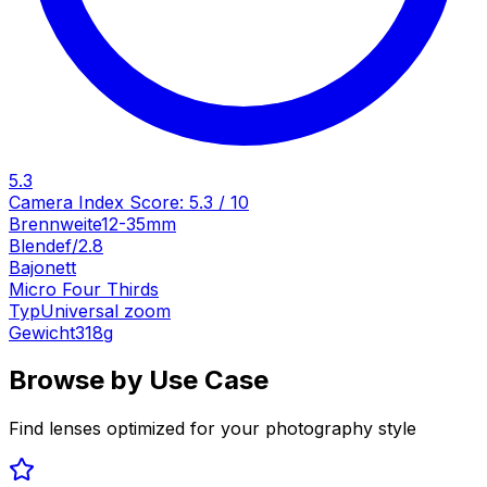
5.3
Camera Index Score:
5.3
/ 10
Brennweite
12-35mm
Blende
f/2.8
Bajonett
Micro Four Thirds
Typ
Universal zoom
Gewicht
318
g
Browse by Use Case
Find lenses optimized for your photography style