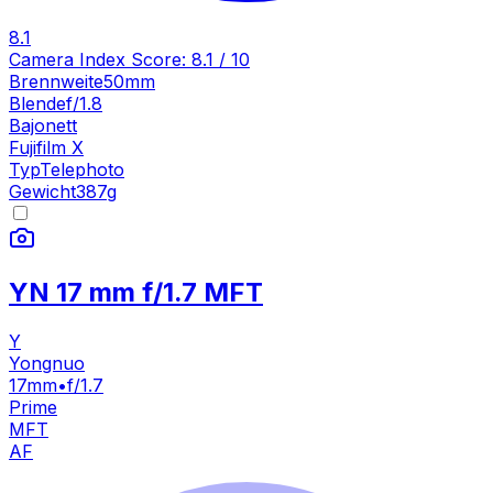
8.1
Camera Index Score:
8.1
/ 10
Brennweite
50mm
Blende
f/1.8
Bajonett
Fujifilm X
Typ
Telephoto
Gewicht
387
g
YN 17 mm f/1.7 MFT
Y
Yongnuo
17mm
•
f/1.7
Prime
MFT
AF