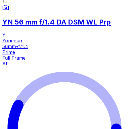
YN 56 mm f/1.4 DA DSM WL Prp
Y
Yongnuo
56mm
•
f/1.4
Prime
Full Frame
AF