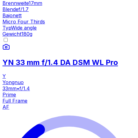
Brennweite
17mm
Blende
f/1.7
Bajonett
Micro Four Thirds
Typ
Wide angle
Gewicht
180
g
YN 33 mm f/1.4 DA DSM WL Pro
Y
Yongnuo
33mm
•
f/1.4
Prime
Full Frame
AF