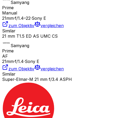
Samyang
Prime
Manual
21
mm
·
f/
1.4
–22
·
Sony E
zum Objektiv
vergleichen
Similar
21 mm T1.5 ED AS UMC CS
Samyang
Prime
AF
21
mm
·
f/
1.4
·
Sony E
zum Objektiv
vergleichen
Similar
Super-Elmar-M 21 mm f/3.4 ASPH