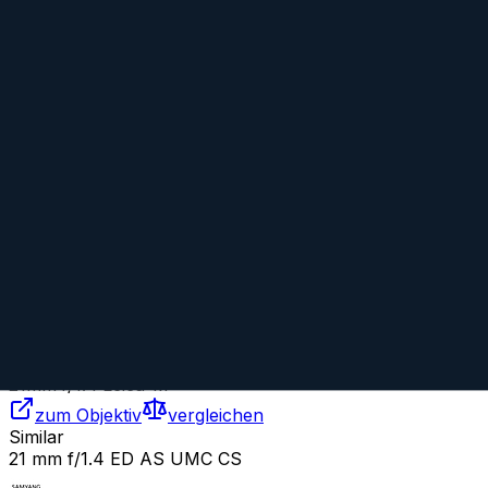
Vergleiche dieses Objektiv mit einem beliebigen anderen Objektiv:
Mit beliebigem Objektiv vergleichen
Similar
Summilux-M 21 mm f/1.4 ASPH.
Leica
Prime
Manual
21
mm
·
f/
1.4
·
Leica-M
zum Objektiv
vergleichen
Similar
21 mm f/1.4 ED AS UMC CS