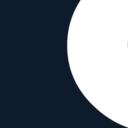
Kompatibilität
Bajonett
Sony E
,
Sony FE
,
Leica-M
Sensor-Format
Full Frame
Typ
Wide angle
Funktionen
Autofokus
✗
Bildstabilisierung
✗
Wetterfest
✗
Material & Info
Bajonettmaterial
Metal
Gehäusematerial
Metal
Erscheinungsjahr
2019
Voigtlander Nokton 21 mm f/1.4 Asphe
Mit beliebigem Objektiv vergleichen