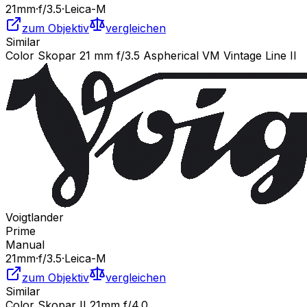
21
mm
·
f/
3.5
·
Leica-M
zum Objektiv
vergleichen
Similar
Color Skopar 21 mm f/3.5 Aspherical VM Vintage Line II
Voigtlander
Prime
Manual
21
mm
·
f/
3.5
·
Leica-M
zum Objektiv
vergleichen
Similar
Color Skopar II 21mm f/4.0