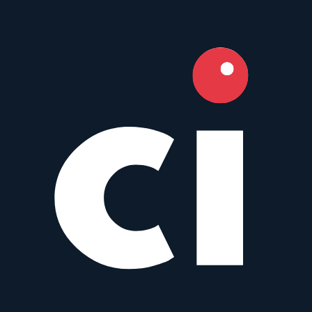
Super-Elmar-M 21 mm f/3.4 ASPH
Leica
Prime
Manual
21
mm
·
f/
3.4
–22
·
Leica-M
zum Objektiv
vergleichen
Similar
Ultron 21 mm f/1.8