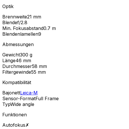
Optik
Brennweite
21 mm
Blende
f/2.8
Min. Fokusabstand
0.7
m
Blendenlamellen
9
Abmessungen
Gewicht
300
g
Länge
46
mm
Durchmesser
58
mm
Filtergewinde
55
mm
Kompatibilität
Bajonett
Leica-M
Sensor-Format
Full Frame
Typ
Wide angle
Funktionen
Autofokus
✗