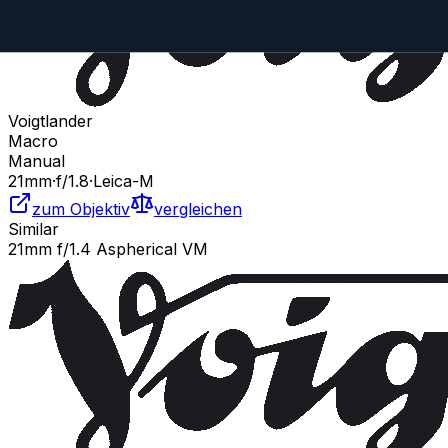
Voigtlander
Macro
Manual
21
mm
·
f/
1.8
·
Leica-M
zum Objektiv
vergleichen
Similar
21mm f/1.4 Aspherical VM