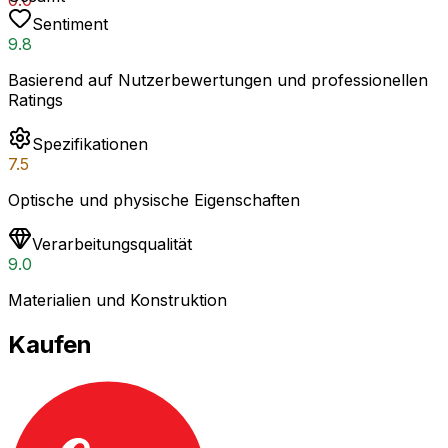
0.0
Sentiment
9.8
Basierend auf Nutzerbewertungen und professionellen
Ratings
Spezifikationen
7.5
Optische und physische Eigenschaften
Verarbeitungsqualität
9.0
Materialien und Konstruktion
Kaufen