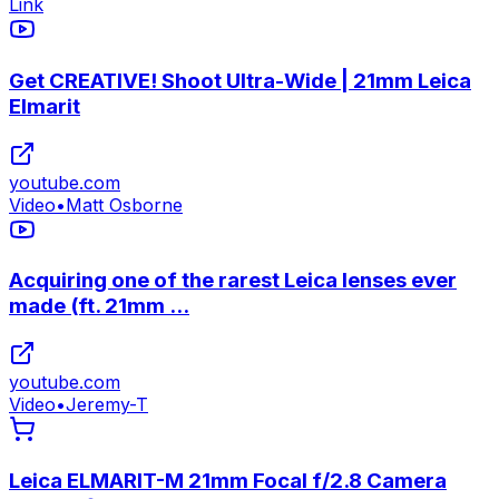
Link
Get CREATIVE! Shoot Ultra-Wide | 21mm Leica
Elmarit
youtube.com
Video
•
Matt Osborne
Acquiring one of the rarest Leica lenses ever
made (ft. 21mm ...
youtube.com
Video
•
Jeremy-T
Leica ELMARIT-M 21mm Focal f/2.8 Camera