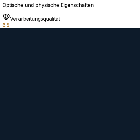
Optische und physische Eigenschaften
Verarbeitungsqualität
6.5
Materialien und Konstruktion
Kaufen
Preis bei Amazon prüfen
Bei eBay finden
Bei Calumet kaufen
Links können Affiliate-Codes enthalten, die diese Seite u
Spezifikationen