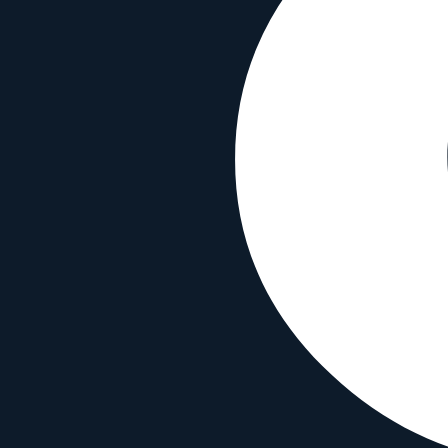
Wetterfest
✗
TTartisan 7.5 mm f/2 Fisheye mit ähnl
Mit beliebigem Objektiv vergleichen
Vergleiche dieses Objektiv mit einem beliebigen anderen Objektiv:
Mit beliebigem Objektiv vergleichen
Similar
7.5 mm f/2 MFT
Venus Optics LAOWA
Prime
Manual
7.5
mm
·
f/
2
·
Micro Four Thirds
zum Objektiv
vergleichen
Similar
7.5 mm f/2.8 Fisheye
Meike