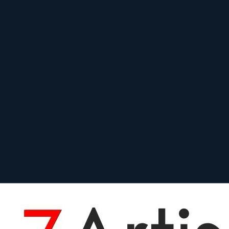
Prime
AF
7.5
mm
·
f/
2.8
–22
·
Micro Four Thirds, Sony E, Nikon Z, Cano
zum Objektiv
vergleichen
Similar
7.5 mm f/2.8 Fisheye