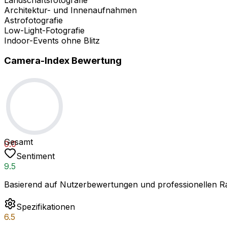
Architektur- und Innenaufnahmen
Astrofotografie
Low-Light-Fotografie
Indoor-Events ohne Blitz
Camera-Index Bewertung
Gesamt
0.0
Sentiment
9.5
Basierend auf Nutzerbewertungen und professionellen Ra
Spezifikationen
6.5