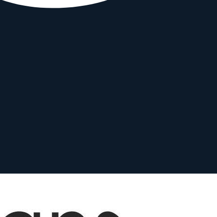
n EF-M, Fujifilm X