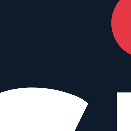
ny FE
,
Canon EF-M
,
Fujifilm X
,
Leica-L