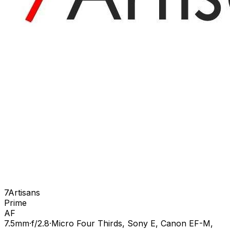
7Artisans
Prime
AF
7.5
mm
·
f/
2.8
·
Micro Four Thirds, Sony E, Canon EF-M,