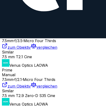
EF-M, Fujifilm X
zum Objektiv
vergleichen
Similar
7.5 mm f/3.5 UMC Fish-eye MFT
Samyang
Prime
Manual
7.5
mm
·
f/
3.5
·
Micro Four Thirds
zum Objektiv
vergleichen
Similar
7.5 mm T2.1 Cine
Venus Optics LAOWA
Prime
Manual
7.5
mm
·
f/
2.1
·
Micro Four Thirds
zum Objektiv
vergleichen
Similar
7.5 mm T2.9 Zero-D S35 Cine
Venus Optics LAOWA