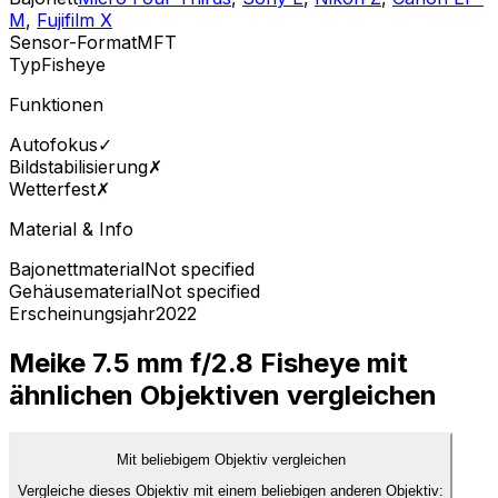
M
,
Fujifilm X
Sensor-Format
MFT
Typ
Fisheye
Funktionen
Autofokus
✓
Bildstabilisierung
✗
Wetterfest
✗
Material & Info
Bajonettmaterial
Not specified
Gehäusematerial
Not specified
Erscheinungsjahr
2022
Meike 7.5 mm f/2.8 Fisheye mit
ähnlichen Objektiven vergleichen
Mit beliebigem Objektiv vergleichen
Vergleiche dieses Objektiv mit einem beliebigen anderen Objektiv: