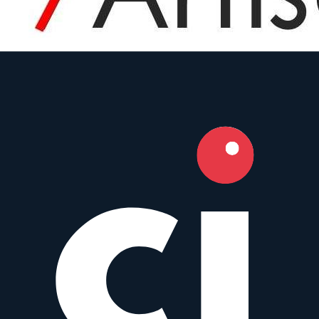
7Artisans
Prime
AF
7.5
mm
·
f/
2.8
·
Micro Four Thirds, Sony E, Nikon Z, Canon