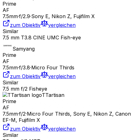
Prime
AF
7.5
mm
·
f/
2.9
·
Sony E, Nikon Z, Fujifilm X
zum Objektiv
vergleichen
Similar
7.5 mm T3.8 CINE UMC Fish-eye
Samyang
Prime
AF
7.5
mm
·
f/
3.8
·
Micro Four Thirds
zum Objektiv
vergleichen
Similar
7.5 mm f/2 Fisheye
TTartisan
Prime
AF
7.5
mm
·
f/
2
·
Micro Four Thirds, Sony E, Nikon Z, Canon
EF-M, Fujifilm X
zum Objektiv
vergleichen
Similar