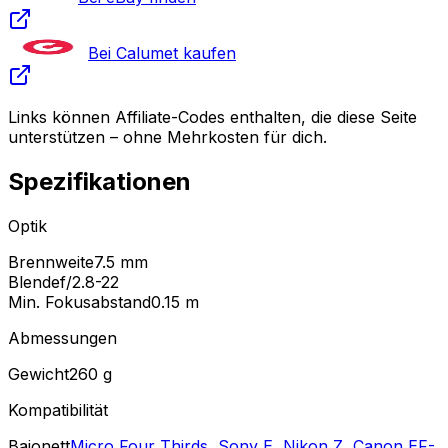
Bei Calumet kaufen
Links können Affiliate-Codes enthalten, die diese Seite
unterstützen – ohne Mehrkosten für dich.
Spezifikationen
Optik
Brennweite
7.5 mm
Blende
f/2.8-22
Min. Fokusabstand
0.15
m
Abmessungen
Gewicht
260
g
Kompatibilität
Bajonett
Micro Four Thirds
,
Sony E
,
Nikon Z
,
Canon EF-