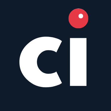
Fujifilm
Prime
Weather Sealed
AF
16
mm
·
f/
2.8
–22
·
Fujifilm X
zum Objektiv
vergleichen
Similar
RF 16 mm f/2.8 STM