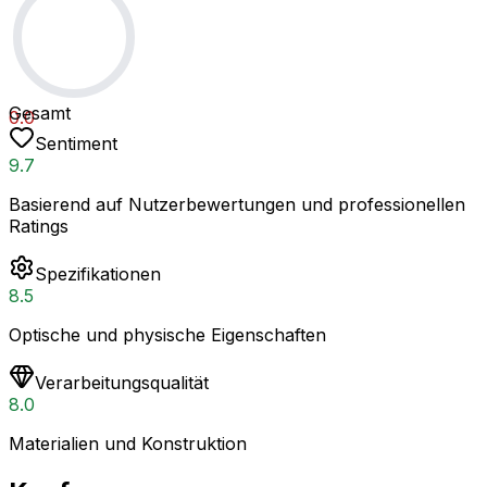
Gesamt
0.0
Sentiment
9.7
Basierend auf Nutzerbewertungen und professionellen
Ratings
Spezifikationen
8.5
Optische und physische Eigenschaften
Verarbeitungsqualität
8.0
Materialien und Konstruktion