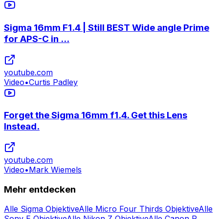
Sigma 16mm F1.4 | Still BEST Wide angle Prime
for APS-C in ...
youtube.com
Video
•
Curtis Padley
Forget the Sigma 16mm f1.4. Get this Lens
Instead.
youtube.com
Video
•
Mark Wiemels
Mehr entdecken
Alle Sigma Objektive
Alle Micro Four Thirds Objektive
Alle
Sony E Objektive
Alle Nikon Z Objektive
Alle Canon R