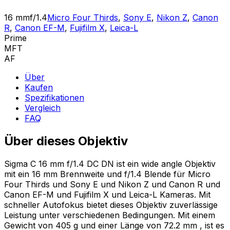
16 mm
f/1.4
Micro Four Thirds
,
Sony E
,
Nikon Z
,
Canon
R
,
Canon EF-M
,
Fujifilm X
,
Leica-L
Prime
MFT
AF
Über
Kaufen
Spezifikationen
Vergleich
FAQ
Über dieses Objektiv
Sigma C 16 mm f/1.4 DC DN ist ein wide angle Objektiv
mit ein 16 mm Brennweite und f/1.4 Blende für Micro
Four Thirds und Sony E und Nikon Z und Canon R und
Canon EF-M und Fujifilm X und Leica-L Kameras. Mit
schneller Autofokus bietet dieses Objektiv zuverlässige
Leistung unter verschiedenen Bedingungen. Mit einem
Gewicht von 405 g und einer Länge von 72.2 mm , ist es