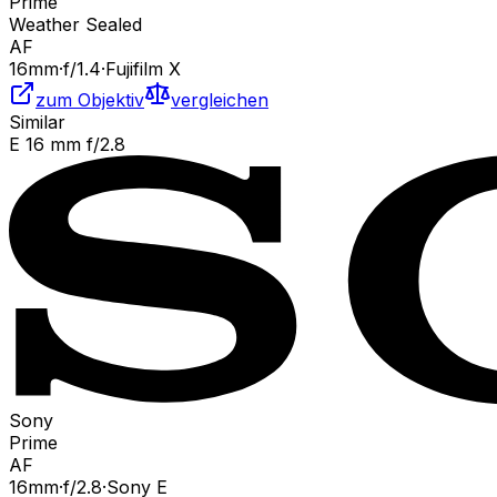
Prime
Weather Sealed
AF
16
mm
·
f/
1.4
·
Fujifilm X
zum Objektiv
vergleichen
Similar
E 16 mm f/2.8
Sony
Prime
AF
16
mm
·
f/
2.8
·
Sony E