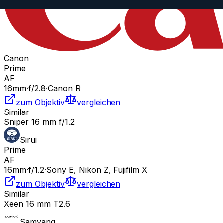
Canon
Prime
AF
16
mm
·
f/
2.8
·
Canon R
zum Objektiv
vergleichen
Similar
Sniper 16 mm f/1.2
Sirui
Prime
AF
16
mm
·
f/
1.2
·
Sony E, Nikon Z, Fujifilm X
zum Objektiv
vergleichen
Similar
Xeen 16 mm T2.6
Samyang