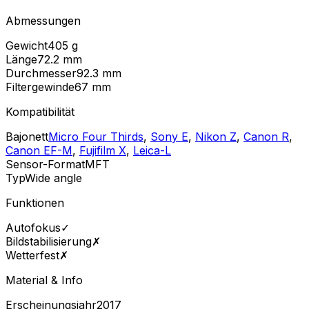
Abmessungen
Gewicht
405
g
Länge
72.2
mm
Durchmesser
92.3
mm
Filtergewinde
67
mm
Kompatibilität
Bajonett
Micro Four Thirds
,
Sony E
,
Nikon Z
,
Canon R
,
Canon EF-M
,
Fujifilm X
,
Leica-L
Sensor-Format
MFT
Typ
Wide angle
Funktionen
Autofokus
✓
Bildstabilisierung
✗
Wetterfest
✗
Material & Info
Erscheinungsjahr
2017