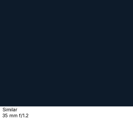
Mit beliebigem Objektiv vergleichen
Similar
Nokton 35 mm f/1.2 SE
Prime
Manual
35
mm
·
f/
1.2
·
Sony E, Sony FE
zum Objektiv
vergleichen
Similar
35 mm f/1.2