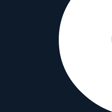
Kompatibilität
Bajonett
Sony E
,
Sony FE
,
Leica-L
Sensor-Format
Full Frame
Typ
Wide angle
Funktionen
Autofokus
✓
Bildstabilisierung
✗
Wetterfest
✗
Material & Info
Erscheinungsjahr
2019
Sigma A 35 mm f/1.2 DG DN mit ähnlic
Mit beliebigem Objektiv vergleichen
Vergleiche dieses Objektiv mit einem beliebigen anderen Objektiv: