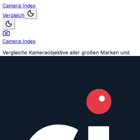
Camera Index
Vergleich
Camera Index
Vergleiche Kameraobjektive aller großen Marken und
finden Dein perfektes Match.
Navigation
Objektive vergleichen
Objektiv oder Feature vorschlagen
Konto
Login
Registrieren
Impressum
© 2026 CameraIndex. Alle Rechte vorbehalten.