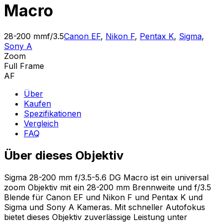
Macro
28-200 mm
f/3.5
Canon EF
,
Nikon F
,
Pentax K
,
Sigma
,
Sony A
Zoom
Full Frame
AF
Über
Kaufen
Spezifikationen
Vergleich
FAQ
Über dieses Objektiv
Sigma 28-200 mm f/3.5-5.6 DG Macro ist ein universal
zoom Objektiv mit ein 28-200 mm Brennweite und f/3.5
Blende für Canon EF und Nikon F und Pentax K und
Sigma und Sony A Kameras. Mit schneller Autofokus
bietet dieses Objektiv zuverlässige Leistung unter