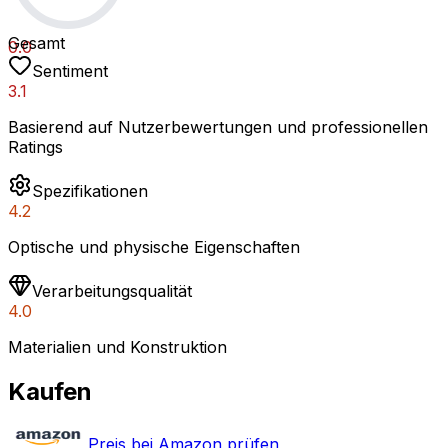
Gesamt
0.0
Sentiment
3.1
Basierend auf Nutzerbewertungen und professionellen
Ratings
Spezifikationen
4.2
Optische und physische Eigenschaften
Verarbeitungsqualität
4.0
Materialien und Konstruktion
Kaufen
Preis bei Amazon prüfen