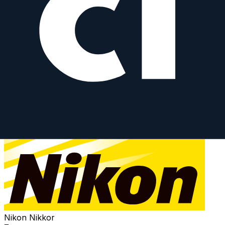
AF 28-200 mm f/3.5-5.6G IF-ED
Nikon Nikkor