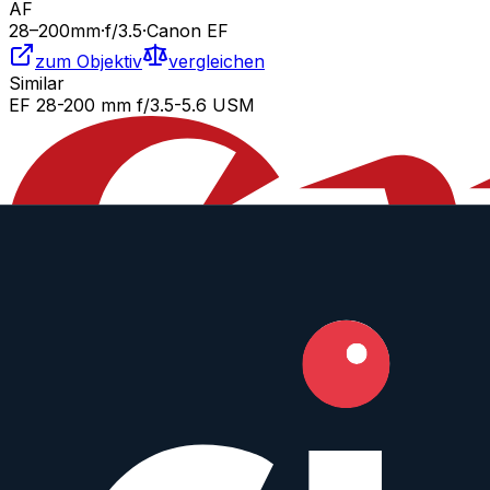
AF
28
–200
mm
·
f/
3.5
·
Canon EF
zum Objektiv
vergleichen
Similar
EF 28-200 mm f/3.5-5.6 USM
Canon
Zoom
AF
28
–200
mm
·
f/
3.5
·
Canon EF
zum Objektiv
vergleichen
Similar