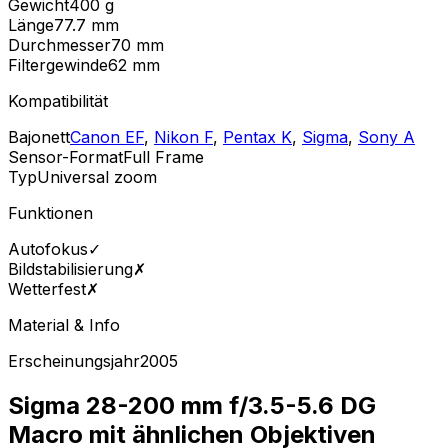
Gewicht
400
g
Länge
77.7
mm
Durchmesser
70
mm
Filtergewinde
62
mm
Kompatibilität
Bajonett
Canon EF
,
Nikon F
,
Pentax K
,
Sigma
,
Sony A
Sensor-Format
Full Frame
Typ
Universal zoom
Funktionen
Autofokus
✓
Bildstabilisierung
✗
Wetterfest
✗
Material & Info
Erscheinungsjahr
2005
Sigma 28-200 mm f/3.5-5.6 DG
Macro mit ähnlichen Objektiven