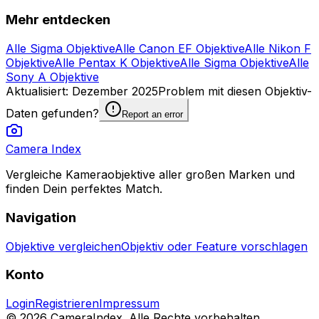
Mehr entdecken
Alle Sigma Objektive
Alle Canon EF Objektive
Alle Nikon F
Objektive
Alle Pentax K Objektive
Alle Sigma Objektive
Alle
Sony A Objektive
Aktualisiert
:
Dezember 2025
Problem mit diesen Objektiv-
Daten gefunden?
Report an error
Camera Index
Vergleiche Kameraobjektive aller großen Marken und
finden Dein perfektes Match.
Navigation
Objektive vergleichen
Objektiv oder Feature vorschlagen
Konto
Login
Registrieren
Impressum
© 2026 CameraIndex. Alle Rechte vorbehalten.