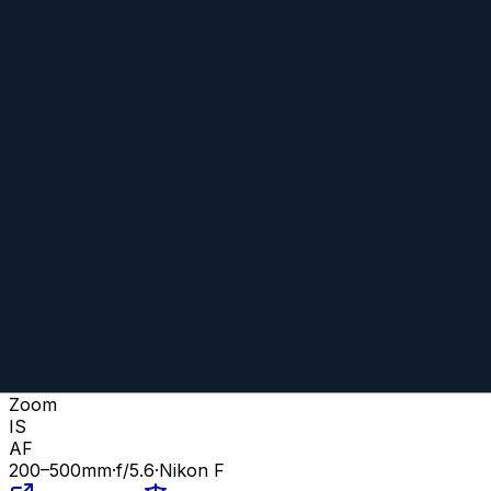
Niko
Zoom
IS
AF
200
–500
mm
·
f/
5.6
·
Nikon F