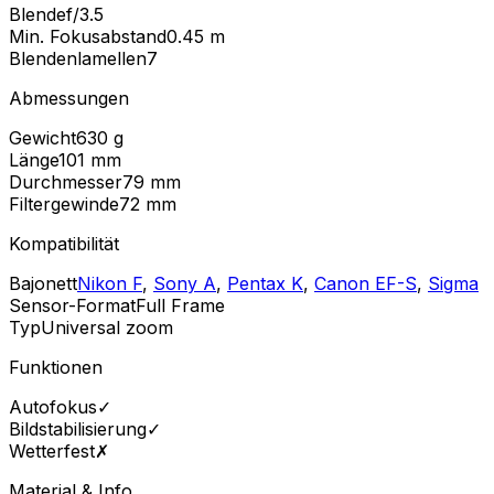
Blende
f/3.5
Min. Fokusabstand
0.45
m
Blendenlamellen
7
Abmessungen
Gewicht
630
g
Länge
101
mm
Durchmesser
79
mm
Filtergewinde
72
mm
Kompatibilität
Bajonett
Nikon F
,
Sony A
,
Pentax K
,
Canon EF-S
,
Sigma
Sensor-Format
Full Frame
Typ
Universal zoom
Funktionen
Autofokus
✓
Bildstabilisierung
✓
Wetterfest
✗
Material & Info