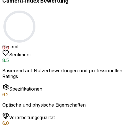
Camera-Index Bewertung
Gesamt
0.0
Sentiment
8.5
Basierend auf Nutzerbewertungen und professionellen
Ratings
Spezifikationen
6.2
Optische und physische Eigenschaften
Verarbeitungsqualität
6.0