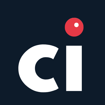
Sony
Zoom
AF
18
–250
mm
·
f/
3.5
·
Sony A
zum Objektiv
vergleichen
Similar
18-250 mm f/3.5-6.3 DC MACRO OS HSM
Sigma
Zoom
IS
AF
18
–250
mm
·
f/
3.5
·
Nikon F, Pentax K, Canon EF-S, Sigma,
Sony A
zum Objektiv
vergleichen
Häufig gestellte Fragen