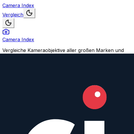
Camera Index
Vergleich
Camera Index
Vergleiche Kameraobjektive aller großen Marken und
finden Dein perfektes Match.
Navigation
Objektive vergleichen
Objektiv oder Feature vorschlagen
Konto
Login
Registrieren
Impressum
© 2026 CameraIndex. Alle Rechte vorbehalten.