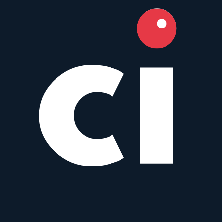
Panasonic
Zoom
AF
12
–35
mm
·
f/
2.8
·
Micro Four Thirds
zum Objektiv
vergleichen
Similar
YN 12-35 mm f/2.8-4 M
Yongnuo
Macro
AF
12
–35
mm
·
f/
2.8
·
Micro Four Thirds
zum Objektiv
vergleichen
Häufig gestellte Fragen
Hat das Panasonic G X VARIO 12-35 mm f/2.8 ASPH.
P.O.I.S Autofokus?
Ja, das Panasonic G X VARIO 12-35 mm f/2.8