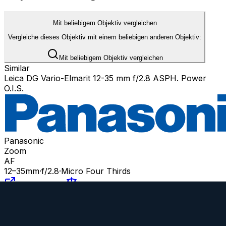
Mit beliebigem Objektiv vergleichen
Vergleiche dieses Objektiv mit einem beliebigen anderen Objektiv:
Mit beliebigem Objektiv vergleichen
Similar
Leica DG Vario-Elmarit 12-35 mm f/2.8 ASPH. Power
O.I.S.
Panasonic
Zoom
AF
12
–35
mm
·
f/
2.8
·
Micro Four Thirds
zum Objektiv
vergleichen
Similar
Lumix G X VARIO 12-35 mm f/2.8 II ASPH. POWER O.I.S.