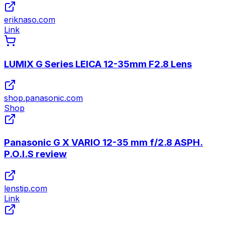
eriknaso.com
Link
LUMIX G Series LEICA 12-35mm F2.8 Lens
shop.panasonic.com
Shop
Panasonic G X VARIO 12-35 mm f/2.8 ASPH.
P.O.I.S review
lenstip.com
Link