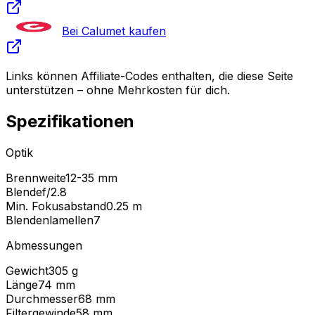
Bei Calumet kaufen
Links können Affiliate-Codes enthalten, die diese Seite
unterstützen – ohne Mehrkosten für dich.
Spezifikationen
Optik
Brennweite
12-35 mm
Blende
f/2.8
Min. Fokusabstand
0.25
m
Blendenlamellen
7
Abmessungen
Gewicht
305
g
Länge
74
mm
Durchmesser
68
mm
Filtergewinde
58
mm