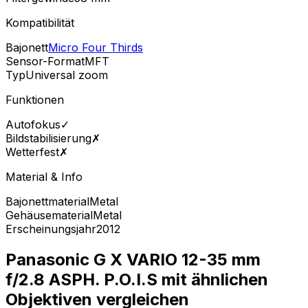
Kompatibilität
Bajonett
Micro Four Thirds
Sensor-Format
MFT
Typ
Universal zoom
Funktionen
Autofokus
✓
Bildstabilisierung
✗
Wetterfest
✗
Material & Info
Bajonettmaterial
Metal
Gehäusematerial
Metal
Erscheinungsjahr
2012
Panasonic G X VARIO 12-35 mm
f/2.8 ASPH. P.O.I.S mit ähnlichen
Objektiven vergleichen