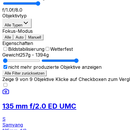
f/1.0
f/8.0
Objektivtyp
Alle Typen
Fokus-Modus
Alle
Auto
Manuell
Eigenschaften
Bildstabilisierung
Wetterfest
Gewicht
257g
-
1394g
nicht mehr produzierte Objektive anzeigen
Alle Filter zurücksetzen
Zeige
9
von
9
Objektive
Klicke auf Checkboxen zum Vergl
135 mm f/2.0 ED UMC
S
Samyang