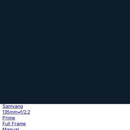
8.4
Camera Index Score:
8.4
/ 10
Brennweite
135mm
Blende
f/2
Bajonette
Micro Four Thirds
,
Sony E
+
9
Typ
Telephoto
Gewicht
830
g
Xeen 135 mm T2.2
S
Samyang
135mm
•
f/2.2
Prime
Full Frame
Manual