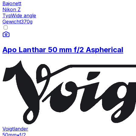
Bajonett
Nikon Z
Typ
Wide angle
Gewicht
370
g
Apo Lanthar 50 mm f/2 Aspherical
Voigtlander
50mm
•
f/2