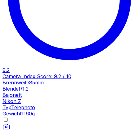
9.2
Camera Index Score:
9.2
/ 10
Brennweite
85mm
Blende
f/1.2
Bajonett
Nikon Z
Typ
Telephoto
Gewicht
1160
g