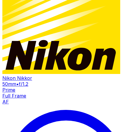
Nikon Nikkor
50mm
•
f/1.2
Prime
Full Frame
AF