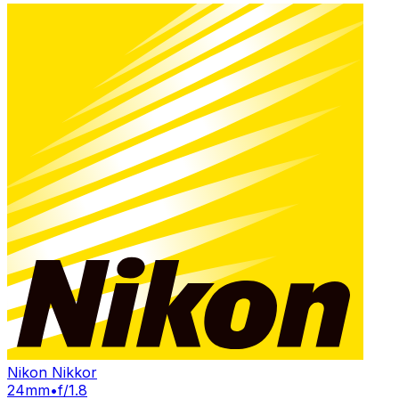
Nikon Nikkor
24mm
•
f/1.8