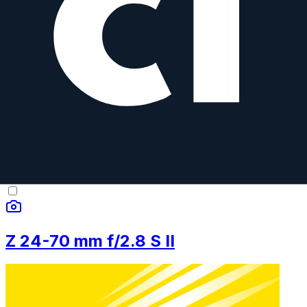
9.1
Camera Index Score:
9.1
/ 10
Brennweite
105mm
Blende
f/2.8
Bajonett
Nikon Z
Typ
Telephoto
Gewicht
630
g
Z 24-70 mm f/2.8 S II