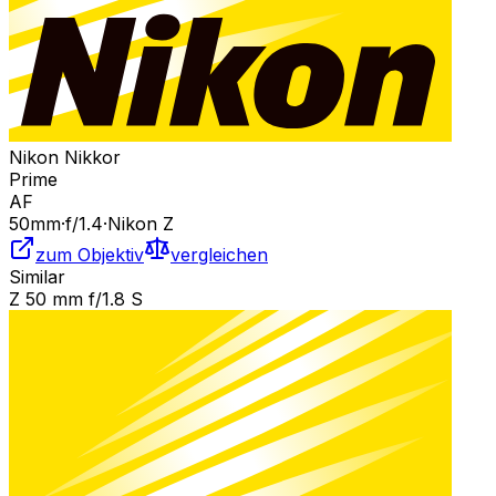
Nikon Nikkor
Prime
AF
50
mm
·
f/
1.4
·
Nikon Z
zum Objektiv
vergleichen
Similar
Z 50 mm f/1.8 S