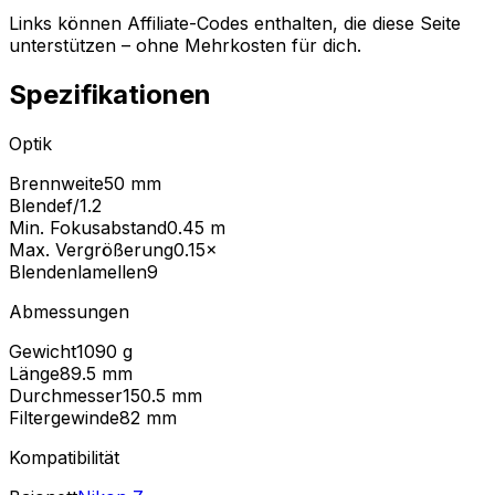
Links können Affiliate-Codes enthalten, die diese Seite
unterstützen – ohne Mehrkosten für dich.
Spezifikationen
Optik
Brennweite
50 mm
Blende
f/1.2
Min. Fokusabstand
0.45
m
Max. Vergrößerung
0.15
×
Blendenlamellen
9
Abmessungen
Gewicht
1090
g
Länge
89.5
mm
Durchmesser
150.5
mm
Filtergewinde
82
mm
Kompatibilität