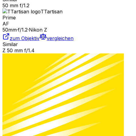
50 mm f/1.2
TTartisan
Prime
AF
50
mm
·
f/
1.2
·
Nikon Z
zum Objektiv
vergleichen
Similar
Z 50 mm f/1.4