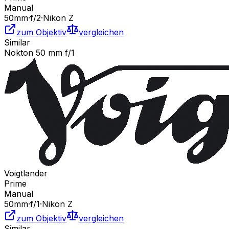
Manual
50
mm
·
f/
2
·
Nikon Z
zum Objektiv
vergleichen
Similar
Nokton 50 mm f/1
Voigtlander
Prime
Manual
50
mm
·
f/
1
·
Nikon Z
zum Objektiv
vergleichen
Similar