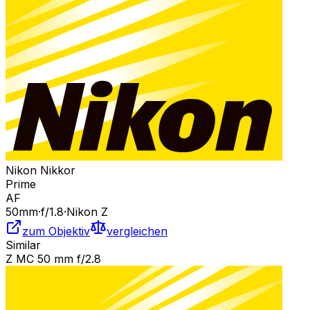
Nikon Nikkor
Prime
AF
50
mm
·
f/
1.8
·
Nikon Z
zum Objektiv
vergleichen
Similar
Z MC 50 mm f/2.8