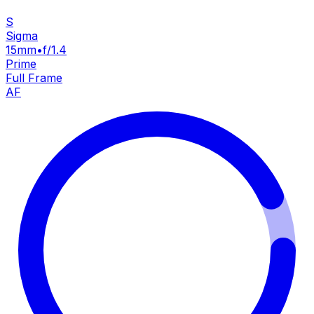
S
Sigma
15mm
•
f/1.4
Prime
Full Frame
AF