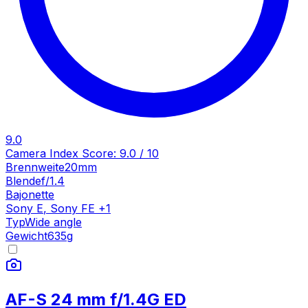
9.0
Camera Index Score:
9.0
/ 10
Brennweite
20mm
Blende
f/1.4
Bajonette
Sony E
,
Sony FE
+
1
Typ
Wide angle
Gewicht
635
g
AF-S 24 mm f/1.4G ED