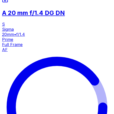
A 20 mm f/1.4 DG DN
S
Sigma
20mm
•
f/1.4
Prime
Full Frame
AF