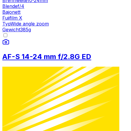
Brennweite
10-24mm
Blende
f/4
Bajonett
Fujifilm X
Typ
Wide angle zoom
Gewicht
385
g
AF-S 14-24 mm f/2.8G ED