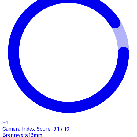
9.1
Camera Index Score:
9.1
/ 10
Brennweite
18mm