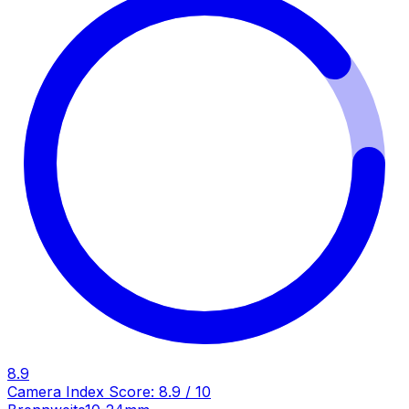
8.9
Camera Index Score:
8.9
/ 10