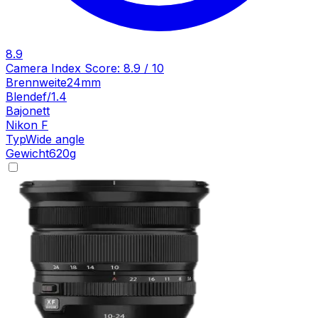
8.9
Camera Index Score:
8.9
/ 10
Brennweite
24mm
Blende
f/1.4
Bajonett
Nikon F
Typ
Wide angle
Gewicht
620
g