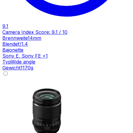
9.1
Camera Index Score:
9.1
/ 10
Brennweite
14mm
Blende
f/1.4
Bajonette
Sony E
,
Sony FE
+
1
Typ
Wide angle
Gewicht
1170
g