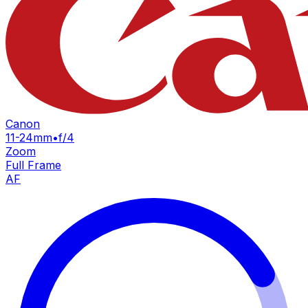
Canon
11-24mm
•
f/4
Zoom
Full Frame
AF