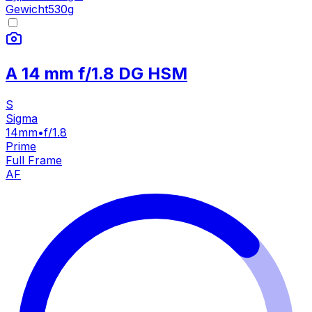
Gewicht
530
g
A 14 mm f/1.8 DG HSM
S
Sigma
14mm
•
f/1.8
Prime
Full Frame
AF