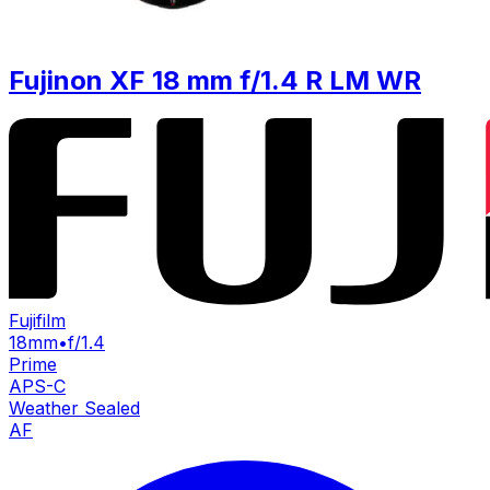
Fujinon XF 18 mm f/1.4 R LM WR
Fujifilm
18mm
•
f/1.4
Prime
APS-C
Weather Sealed
AF