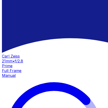
Carl Zeiss
21mm
•
f/2.8
Prime
Full Frame
Manual