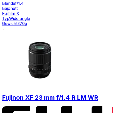
Blende
f/1.4
Bajonett
Fujifilm X
Typ
Wide angle
Gewicht
370
g
Fujinon XF 23 mm f/1.4 R LM WR