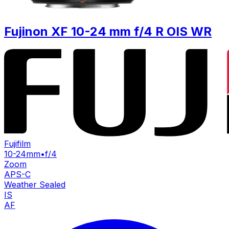
Fujinon XF 10-24 mm f/4 R OIS WR
Fujifilm
10-24mm
•
f/4
Zoom
APS-C
Weather Sealed
IS
AF