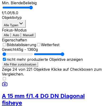
Min. Blende
Beliebig
f/1.0
f/8.0
Objektivtyp
Alle Typen
Fokus-Modus
Alle
Auto
Manuell
Eigenschaften
Bildstabilisierung
Wetterfest
Gewicht
45g
-
1360g
nicht mehr produzierte Objektive anzeigen
Alle Filter zurücksetzen
Zeige
24
von
221
Objektive
Klicke auf Checkboxen zum
Vergleichen.
A 15 mm f/1.4 DG DN Diagonal
fisheye