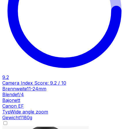
9.2
Camera Index Score:
9.2
/ 10
Brennweite
11-24mm
Blende
f/4
Bajonett
Canon EF
Typ
Wide angle zoom
Gewicht
1180
g