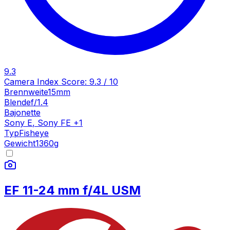
9.3
Camera Index Score:
9.3
/ 10
Brennweite
15mm
Blende
f/1.4
Bajonette
Sony E
,
Sony FE
+
1
Typ
Fisheye
Gewicht
1360
g
EF 11-24 mm f/4L USM