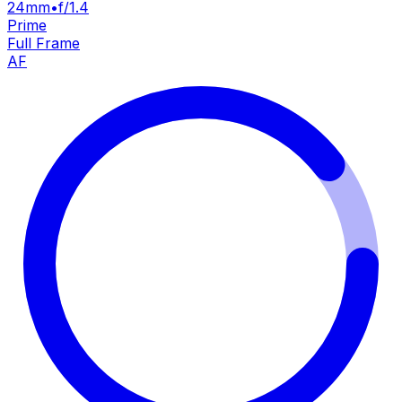
24mm
•
f/1.4
Prime
Full Frame
AF