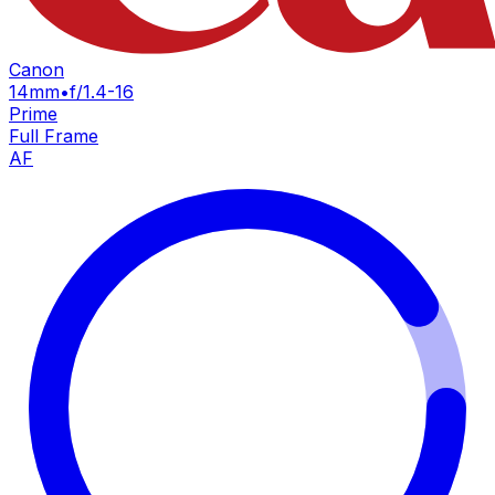
Canon
14mm
•
f/1.4-16
Prime
Full Frame
AF