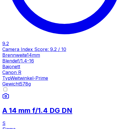
9.2
Camera Index Score:
9.2
/ 10
Brennweite
14mm
Blende
f/1.4-16
Bajonett
Canon R
Typ
Weitwinkel-Prime
Gewicht
578
g
A 14 mm f/1.4 DG DN
S