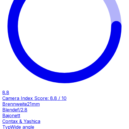
8.8
Camera Index Score:
8.8
/ 10
Brennweite
21mm
Blende
f/2.8
Bajonett
Contax & Yashica
Typ
Wide angle