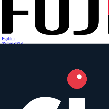
Fujifilm
23mm
•
f/1.4
Prime
APS-C
Weather Sealed
AF