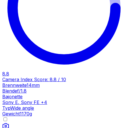
8.8
Camera Index Score:
8.8
/ 10
Brennweite
14mm
Blende
f/1.8
Bajonette
Sony E
,
Sony FE
+
4
Typ
Wide angle
Gewicht
1170
g