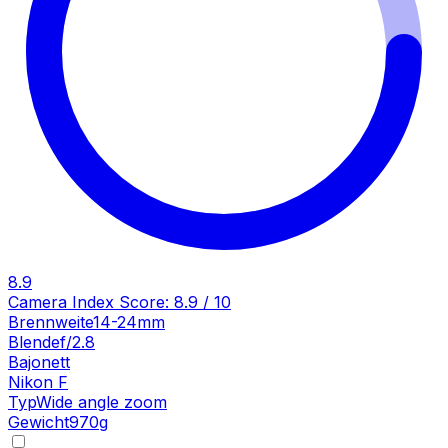
8.9
Camera Index Score:
8.9
/ 10
Brennweite
14-24mm
Blende
f/2.8
Bajonett
Nikon F
Typ
Wide angle zoom
Gewicht
970
g