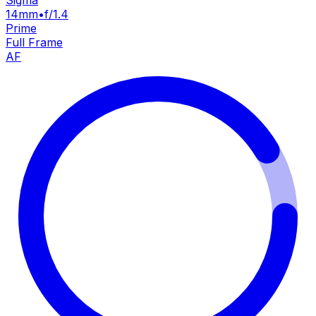
Sigma
14mm
•
f/1.4
Prime
Full Frame
AF