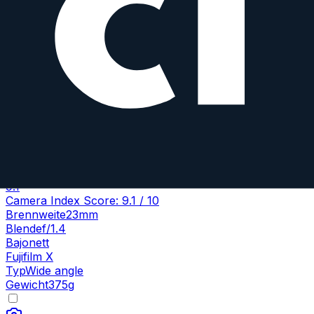
9.1
Camera Index Score:
9.1
/ 10
Brennweite
23mm
Blende
f/1.4
Bajonett
Fujifilm X
Typ
Wide angle
Gewicht
375
g