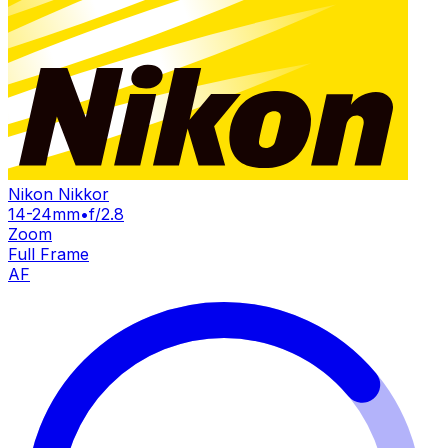
Nikon Nikkor
14-24mm
•
f/2.8
Zoom
Full Frame
AF