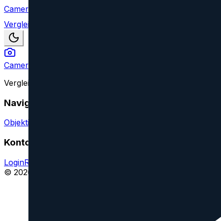
Camera Index
Vergleich
Camera Index
Vergleiche Kameraobjektive aller großen Marken und find
Navigation
Objektive vergleichen
Objektiv oder Feature vorschlagen
Konto
Login
Registrieren
Impressum
© 2026 CameraIndex. Alle Rechte vorbehalten.