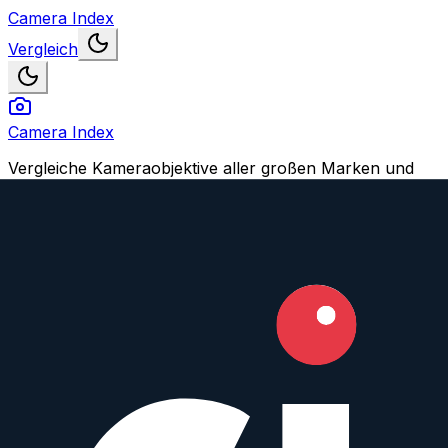
Camera Index
Vergleich
Camera Index
Vergleiche Kameraobjektive aller großen Marken und
finden Dein perfektes Match.
Navigation
Objektive vergleichen
Objektiv oder Feature vorschlagen
Konto
Login
Registrieren
Impressum
© 2026 CameraIndex. Alle Rechte vorbehalten.