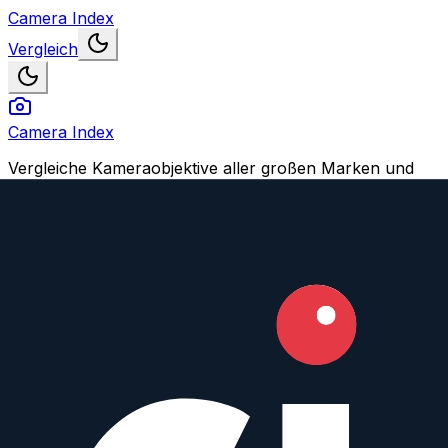
Camera Index
Vergleich
Camera Index
Vergleiche Kameraobjektive aller großen Marken und
finden Dein perfektes Match.
Navigation
Objektive vergleichen
Objektiv oder Feature vorschlagen
Konto
Login
Registrieren
Impressum
© 2026 CameraIndex. Alle Rechte vorbehalten.