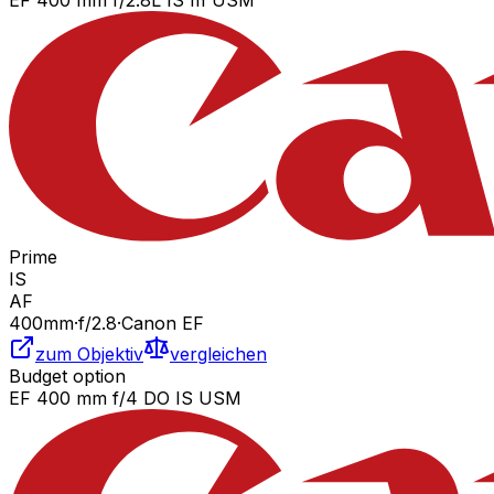
Prime
IS
AF
400
mm
·
f/
2.8
·
Canon EF
zum Objektiv
vergleichen
Budget option
EF 400 mm f/4 DO IS USM