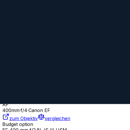
Vergleiche dieses Objektiv mit einem beliebigen anderen Objektiv:
Mit beliebigem Objektiv vergleichen
Budget option
EF 400 mm f/4 DO IS II USM
Prime
IS
AF
400
mm
·
f/
4
·
Canon EF
zum Objektiv
vergleichen
Budget option
EF 400 mm f/2.8L IS III USM