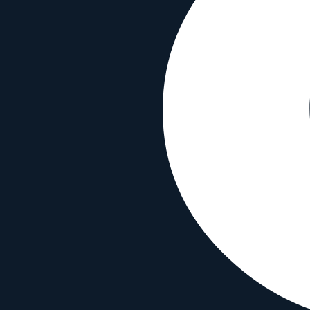
Durchmesser
167
mm
Filtergewinde
48
mm
Kompatibilität
Bajonett
Canon EF
Sensor-Format
Full Frame
Typ
Telephoto
Funktionen
Autofokus
✓
Bildstabilisierung
✗
Wetterfest
✓
Material & Info
Erscheinungsjahr
1996
Canon EF 400 mm f/2.8L II USM mit ä
Mit beliebigem Objektiv vergleichen