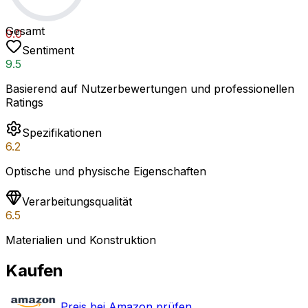
Gesamt
0.0
Sentiment
9.5
Basierend auf Nutzerbewertungen und professionellen
Ratings
Spezifikationen
6.2
Optische und physische Eigenschaften
Verarbeitungsqualität
6.5
Materialien und Konstruktion
Kaufen
Preis bei Amazon prüfen