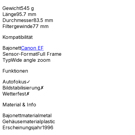
Gewicht
545
g
Länge
95.7
mm
Durchmesser
83.5
mm
Filtergewinde
77
mm
Kompatibilität
Bajonett
Canon EF
Sensor-Format
Full Frame
Typ
Wide angle zoom
Funktionen
Autofokus
✓
Bildstabilisierung
✗
Wetterfest
✗
Material & Info
Bajonettmaterial
metal
Gehäusematerial
plastic
Erscheinungsjahr
1996