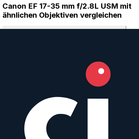
Canon EF 17-35 mm f/2.8L USM mit
ähnlichen Objektiven vergleichen
Mit beliebigem Objektiv vergleichen
Vergleiche dieses Objektiv mit einem beliebigen anderen Objektiv:
Mit beliebigem Objektiv vergleichen
Similar
17-35 mm f/2.8-4 EX DG HSM Aspherical
Sigma
Zoom
AF
17
–35
mm
·
f/
2.8
·
Canon EF
zum Objektiv
vergleichen
Häufig gestellte Fragen
Hat das Canon EF 17-35 mm f/2.8L USM Autofokus?