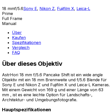
18 mm
f/5.6
Sony E
,
Nikon Z
,
Fujifilm X
,
Leica-L
Prime
Full Frame
Manual
Über
Kaufen
Spezifikationen
Vergleich
FAQ
Über dieses Objektiv
AstrHori 18 mm f/5.6 Pancake Shift ist ein wide angle
Objektiv mit ein 18 mm Brennweite und f/5.6 Blende für
Sony E und Nikon Z und Fujifilm X und Leica-L Kameras.
Mit einem Gewicht von 169 g und einer Länge von 63
mm , ist es eine leichte Option für Landschafts-,
Architektur- und Umgebungsfotografie.
Hauptspezifikationen