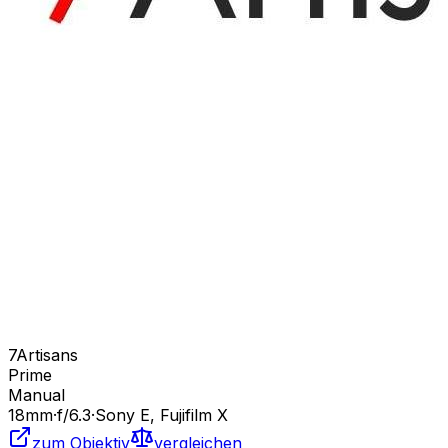
7Artisans
Prime
Manual
18
mm
·
f/
6.3
·
Sony E, Fujifilm X
zum Objektiv
vergleichen