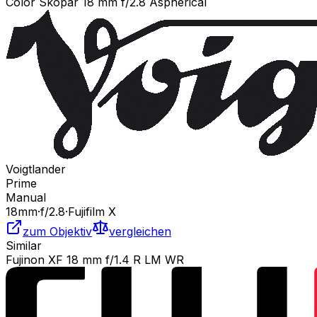
Color Skopar 18 mm f/2.8 Aspherical
Voigtlander
Prime
Manual
18
mm
·
f/
2.8
·
Fujifilm X
zum Objektiv
vergleichen
Similar
Fujinon XF 18 mm f/1.4 R LM WR