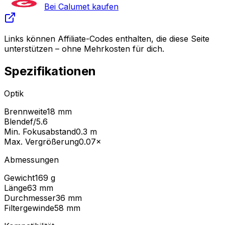
Bei Calumet kaufen
Links können Affiliate-Codes enthalten, die diese Seite
unterstützen – ohne Mehrkosten für dich.
Spezifikationen
Optik
Brennweite
18 mm
Blende
f/5.6
Min. Fokusabstand
0.3
m
Max. Vergrößerung
0.07
×
Abmessungen
Gewicht
169
g
Länge
63
mm
Durchmesser
36
mm
Filtergewinde
58
mm