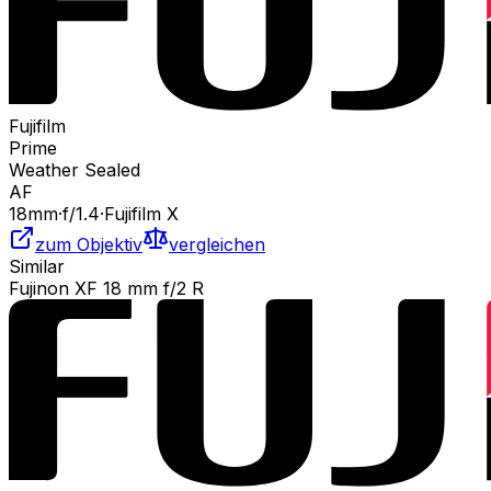
Fujifilm
Prime
Weather Sealed
AF
18
mm
·
f/
1.4
·
Fujifilm X
zum Objektiv
vergleichen
Similar
Fujinon XF 18 mm f/2 R