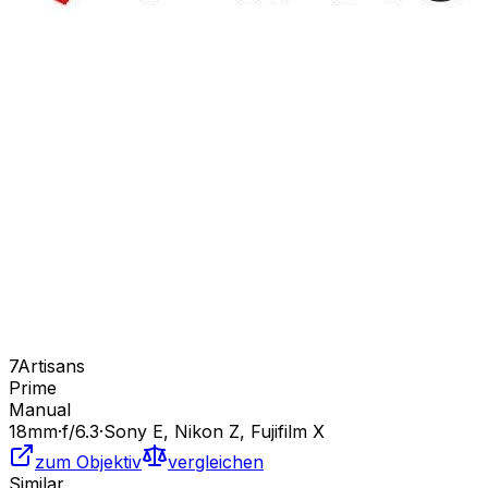
7Artisans
Prime
Manual
18
mm
·
f/
6.3
·
Sony E, Nikon Z, Fujifilm X
zum Objektiv
vergleichen
Similar