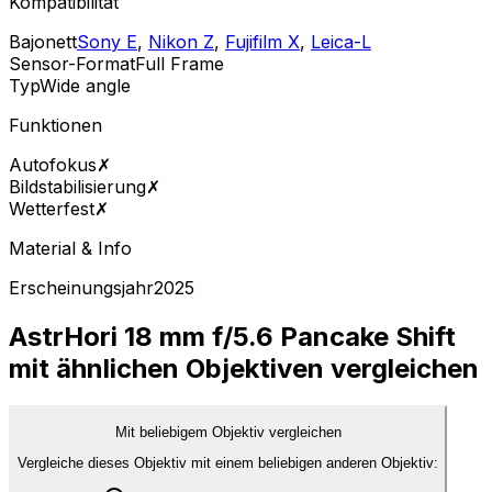
Kompatibilität
Bajonett
Sony E
,
Nikon Z
,
Fujifilm X
,
Leica-L
Sensor-Format
Full Frame
Typ
Wide angle
Funktionen
Autofokus
✗
Bildstabilisierung
✗
Wetterfest
✗
Material & Info
Erscheinungsjahr
2025
AstrHori 18 mm f/5.6 Pancake Shift
mit ähnlichen Objektiven vergleichen
Mit beliebigem Objektiv vergleichen
Vergleiche dieses Objektiv mit einem beliebigen anderen Objektiv: