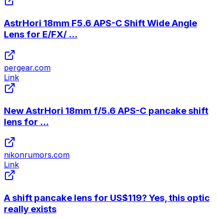
AstrHori 18mm F5.6 APS-C Shift Wide Angle
Lens for E/FX/ ...
pergear.com
Link
New AstrHori 18mm f/5.6 APS-C pancake shift
lens for ...
nikonrumors.com
Link
A shift pancake lens for US$119? Yes, this optic
really exists