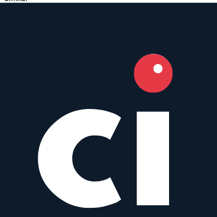
18 mm f/8 Periscope Probe 2x Macro
AstrHori
Macro
AF
18
mm
·
f/
8
·
Sony E, Nikon Z, Fujifilm X
zum Objektiv
vergleichen
Similar
Batis 18 mm f/2.8