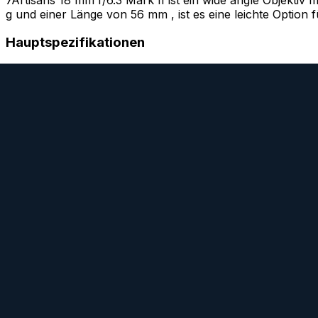
g und einer Länge von 56 mm , ist es eine leichte Option
Hauptspezifikationen
18 mm Brennweite
f/6.3 Blende
0.3 m minimaler Fokusabstand
Ideal für
Landschaftsfotografie
Architektur- und Innenaufnahmen
Astrofotografie
Camera-Index Bewertung