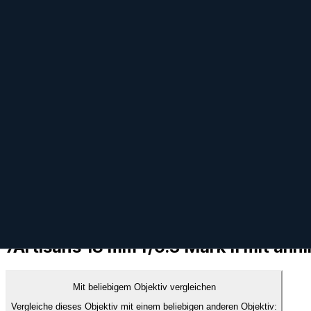
Kompatibilität
Bajonett
Sony E
,
Nikon Z
,
Fujifilm X
Sensor-Format
APS-C
Typ
Wide angle
Funktionen
Autofokus
✗
Bildstabilisierung
✗
Wetterfest
✗
Material & Info
Bajonettmaterial
Metal
Gehäusematerial
Metal
Erscheinungsjahr
2023
7Artisans 18 mm f/6.3 Mark II mit ähn
Mit beliebigem Objektiv vergleichen
Vergleiche dieses Objektiv mit einem beliebigen anderen Objektiv: