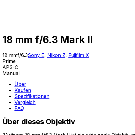
18 mm f/6.3 Mark II
18 mm
f/6.3
Sony E
,
Nikon Z
,
Fujifilm X
Prime
APS-C
Manual
Über
Kaufen
Spezifikationen
Vergleich
FAQ
Über dieses Objektiv
7Artisans 18 mm f/6.3 Mark II ist ein wide angle Objekti