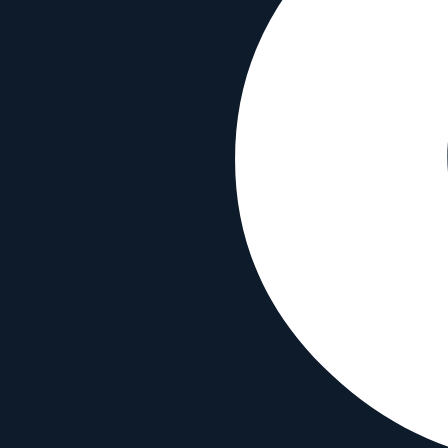
Bei eBay finden
Bei Calumet kaufen
Links können Affiliate-Codes enthalten, die diese Seite u
Spezifikationen
Optik
Brennweite
18 mm
Blende
f/6.3
Min. Fokusabstand
0.3
m
Max. Vergrößerung
0.07
×
Abmessungen
Gewicht
58
g
Länge
56
mm
Durchmesser
15
mm