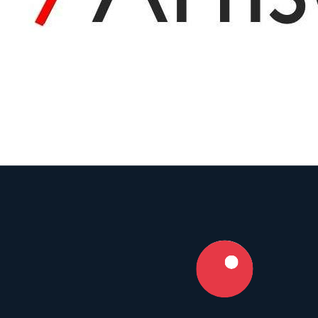
7Artisans
Prime
AF
55
mm
·
f/
1.4
·
Sony E