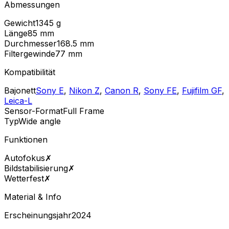
Abmessungen
Gewicht
1345
g
Länge
85
mm
Durchmesser
168.5
mm
Filtergewinde
77
mm
Kompatibilität
Bajonett
Sony E
,
Nikon Z
,
Canon R
,
Sony FE
,
Fujifilm GF
,
Leica-L
Sensor-Format
Full Frame
Typ
Wide angle
Funktionen
Autofokus
✗
Bildstabilisierung
✗
Wetterfest
✗
Material & Info
Erscheinungsjahr
2024