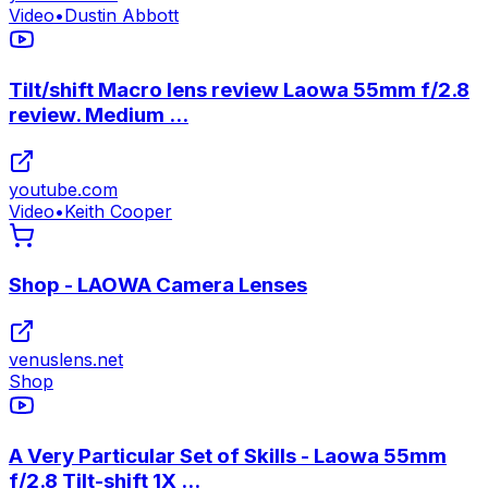
Video
•
Dustin Abbott
Tilt/shift Macro lens review Laowa 55mm f/2.8
review. Medium ...
youtube.com
Video
•
Keith Cooper
Shop - LAOWA Camera Lenses
venuslens.net
Shop
A Very Particular Set of Skills - Laowa 55mm
f/2.8 Tilt-shift 1X ...