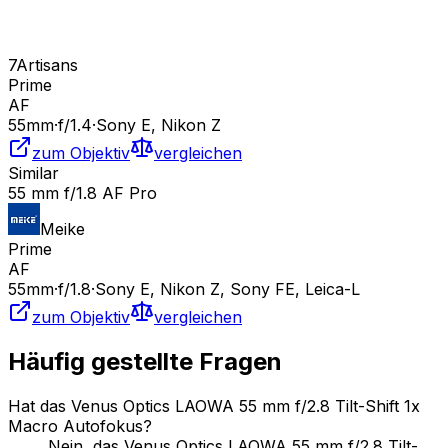
7Artisans
Prime
AF
55
mm
·
f/
1.4
·
Sony E, Nikon Z
zum Objektiv
vergleichen
Similar
55 mm f/1.8 AF Pro
Meike
Prime
AF
55
mm
·
f/
1.8
·
Sony E, Nikon Z, Sony FE, Leica-L
zum Objektiv
vergleichen
Häufig gestellte Fragen
Hat das Venus Optics LAOWA 55 mm f/2.8 Tilt-Shift 1x
Macro Autofokus?
Nein, das Venus Optics LAOWA 55 mm f/2.8 Tilt-