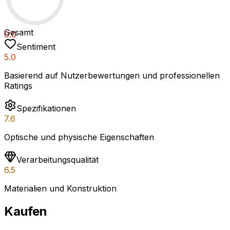
Gesamt
0.0
Sentiment
5.0
Basierend auf Nutzerbewertungen und professionellen
Ratings
Spezifikationen
7.6
Optische und physische Eigenschaften
Verarbeitungsqualität
6.5
Materialien und Konstruktion
Kaufen