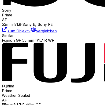
Sony
Prime
AF
55
mm
·
f/
1.8
·
Sony E, Sony FE
zum Objektiv
vergleichen
Similar
Fujinon GF 55 mm f/1.7 R WR
Fujifilm
Prime
Weather Sealed
AF
55
mm
·
f/
1.7
·
Fujifilm GF