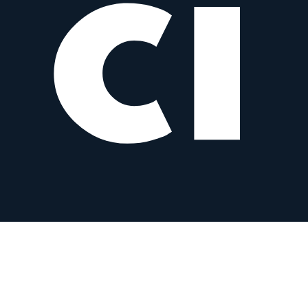
zum Objektiv
vergleichen
Similar
55 mm f/1.4 AF
Meike
Prime
AF
55
mm
·
f/
1.4
·
Sony E, Nikon Z
zum Objektiv
vergleichen
Similar
55 mm f/1.4 II