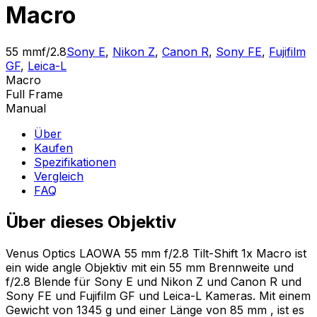
Macro
55 mm
f/2.8
Sony E
,
Nikon Z
,
Canon R
,
Sony FE
,
Fujifilm
GF
,
Leica-L
Macro
Full Frame
Manual
Über
Kaufen
Spezifikationen
Vergleich
FAQ
Über dieses Objektiv
Venus Optics LAOWA 55 mm f/2.8 Tilt-Shift 1x Macro ist
ein wide angle Objektiv mit ein 55 mm Brennweite und
f/2.8 Blende für Sony E und Nikon Z und Canon R und
Sony FE und Fujifilm GF und Leica-L Kameras. Mit einem
Gewicht von 1345 g und einer Länge von 85 mm , ist es