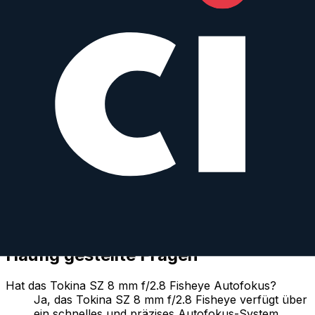
Fujinon XF 8 mm f/3.5 R WR
Fujifilm
Prime
Weather Sealed
AF
8
mm
·
f/
3.5
·
Fujifilm X
zum Objektiv
vergleichen
Häufig gestellte Fragen
Hat das Tokina SZ 8 mm f/2.8 Fisheye Autofokus?
Ja, das Tokina SZ 8 mm f/2.8 Fisheye verfügt über
ein schnelles und präzises Autofokus-System.