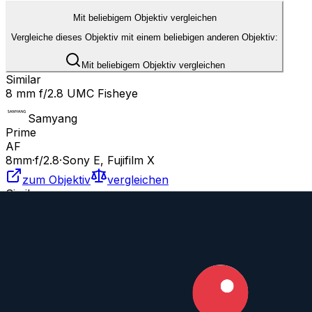
Mit beliebigem Objektiv vergleichen
Vergleiche dieses Objektiv mit einem beliebigen anderen Objektiv:
Mit beliebigem Objektiv vergleichen
Similar
8 mm f/2.8 UMC Fisheye
Samyang
Prime
AF
8
mm
·
f/
2.8
·
Sony E, Fujifilm X
zum Objektiv
vergleichen
Similar
8 mm f/3.5
Meike
Prime
AF
8
mm
·
f/
3.5
·
Sony E, Fujifilm X
zum Objektiv
vergleichen
Similar