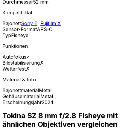
Durchmesser
52
mm
Kompatibilität
Bajonett
Sony E
,
Fujifilm X
Sensor-Format
APS-C
Typ
Fisheye
Funktionen
Autofokus
✓
Bildstabilisierung
✗
Wetterfest
✗
Material & Info
Bajonettmaterial
Metal
Gehäusematerial
Metal
Erscheinungsjahr
2024
Tokina SZ 8 mm f/2.8 Fisheye mit
ähnlichen Objektiven vergleichen