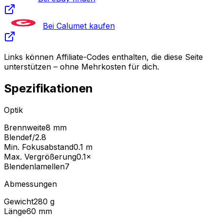
Bei Calumet kaufen
Links können Affiliate-Codes enthalten, die diese Seite
unterstützen – ohne Mehrkosten für dich.
Spezifikationen
Optik
Brennweite
8 mm
Blende
f/2.8
Min. Fokusabstand
0.1
m
Max. Vergrößerung
0.1
×
Blendenlamellen
7
Abmessungen
Gewicht
280
g
Länge
60
mm