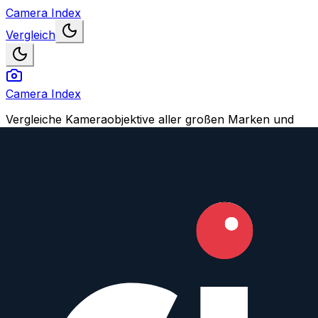
Camera Index
Vergleich
Camera Index
Vergleiche Kameraobjektive aller großen Marken und
finden Dein perfektes Match.
Navigation
Objektive vergleichen
Objektiv oder Feature vorschlagen
Konto
Login
Registrieren
Impressum
© 2026 CameraIndex. Alle Rechte vorbehalten.