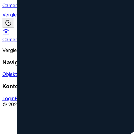
Camera Index
Vergleich
Camera Index
Vergleiche Kameraobjektive aller großen Marken und find
Navigation
Objektive vergleichen
Objektiv oder Feature vorschlagen
Konto
Login
Registrieren
Impressum
© 2026 CameraIndex. Alle Rechte vorbehalten.