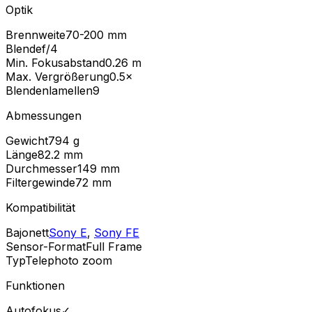
Optik
Brennweite
70-200 mm
Blende
f/4
Min. Fokusabstand
0.26
m
Max. Vergrößerung
0.5
×
Blendenlamellen
9
Abmessungen
Gewicht
794
g
Länge
82.2
mm
Durchmesser
149
mm
Filtergewinde
72
mm
Kompatibilität
Bajonett
Sony E
,
Sony FE
Sensor-Format
Full Frame
Typ
Telephoto zoom
Funktionen
Autofokus
✓