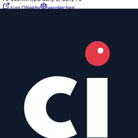
zum Objektiv
vergleichen
Similar
FE 70-200 mm f/2.8 GM OSS II
Sony
Zoom
IS
AF
70
–200
mm
·
f/
2.8
·
Sony E, Sony FE
zum Objektiv
vergleichen
Similar