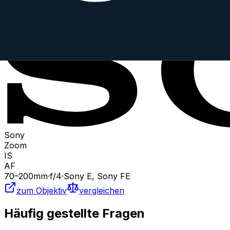
FE 70-200 mm f/4 G OSS
Sony
Zoom
IS
AF
70
–200
mm
·
f/
4
·
Sony E, Sony FE
zum Objektiv
vergleichen
Häufig gestellte Fragen