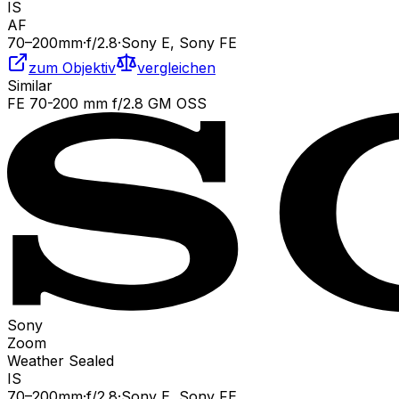
IS
AF
70
–200
mm
·
f/
2.8
·
Sony E, Sony FE
zum Objektiv
vergleichen
Similar
FE 70-200 mm f/2.8 GM OSS
Sony
Zoom
Weather Sealed
IS
70
–200
mm
·
f/
2.8
·
Sony E, Sony FE