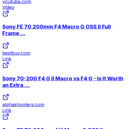
youtube.com
Video
Sony FE 70 200mm F4 Macro G OSS II Full
Frame ...
bestbuy.com
Link
Sony 70-200 F4 G II Macro vs F4 G - Is It Worth
an Extra ...
alphashooters.com
Link