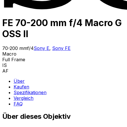
FE 70-200 mm f/4 Macro G
OSS II
70-200 mm
f/4
Sony E
,
Sony FE
Macro
Full Frame
IS
AF
Über
Kaufen
Spezifikationen
Vergleich
FAQ
Über dieses Objektiv