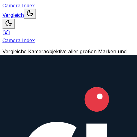
Camera Index
Vergleich
Camera Index
Vergleiche Kameraobjektive aller großen Marken und
finden Dein perfektes Match.
Navigation
Objektive vergleichen
Objektiv oder Feature vorschlagen
Konto
Login
Registrieren
Impressum
© 2026 CameraIndex. Alle Rechte vorbehalten.